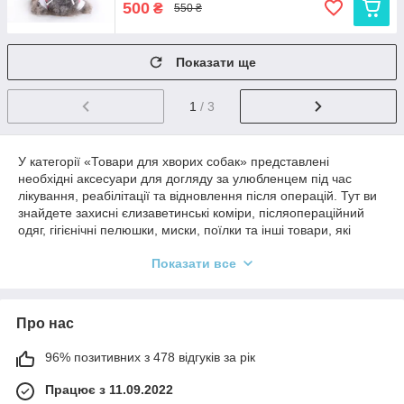
500
₴
550 ₴
Показати ще
1
/ 3
У категорії «Товари для хворих собак» представлені
необхідні аксесуари для догляду за улюбленцем під час
лікування, реабілітації та відновлення після операцій. Тут ви
знайдете захисні єлизаветинські коміри, післяопераційний
одяг, гігієнічні пелюшки, миски, поїлки та інші товари, які
допоможуть забезпечити комфорт і безпеку собаки в період
Показати все
одужання. Ми пропонуємо рішення для собак різних порід і
розмірів, щоб зробити процес відновлення максимально
зручним як для тварини, так і для її власника.
Про нас
96% позитивних з 478 відгуків за рік
Працює з 11.09.2022