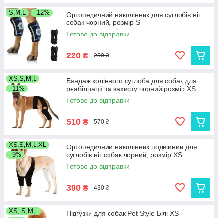
S,M,L
–12%
Ортопедичний наколінник для суглобів ніг
собак чорний, розмір S
Готово до відправки
220
₴
250 ₴
XS,S,M,L
Бандаж колінного суглоба для собак для
–11%
реабілітації та захисту чорний розмір XS
Готово до відправки
510
₴
570 ₴
XS,S,M,L,XL
Ортопедичний наколінник подвійний для
–9%
суглобів ніг собак чорний, розмір XS
Готово до відправки
390
₴
430 ₴
XS, S,M,L
Підгузки для собак Pet Style Білі XS