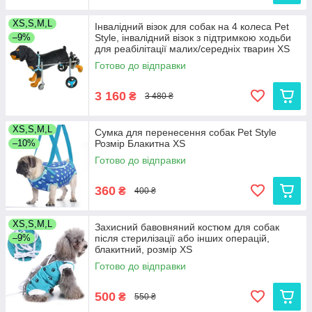
XS,S,M,L
Інвалідний візок для собак на 4 колеса Pet
–9%
Style, інвалідний візок з підтримкою ходьби
для реабілітації малих/середніх тварин XS
Готово до відправки
3 160
₴
3 480 ₴
XS,S,M,L
Сумка для перенесення собак Pet Style
–10%
Розмір Блакитна XS
Готово до відправки
360
₴
400 ₴
XS,S,M,L
Захисний бавовняний костюм для собак
–9%
після стерилізації або інших операцій,
блакитний, розмір XS
Готово до відправки
500
₴
550 ₴