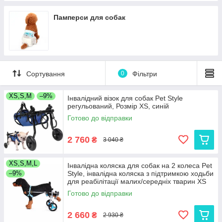
Памперси для собак
Сортування
0
Фільтри
XS,S,M
–9%
Інвалідний візок для собак Pet Style
регульований, Розмір XS, синій
Готово до відправки
2 760
₴
3 040 ₴
XS,S,M,L
Інвалідна коляска для собак на 2 колеса Pet
–9%
Style, інвалідна коляска з підтримкою ходьби
для реабілітації малих/середніх тварин XS
Готово до відправки
2 660
₴
2 930 ₴