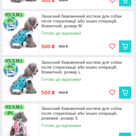
500
₴
550 ₴
XS,S,M,L
Захисний бавовняний костюм для собак
–9%
після стерилізації або інших операцій,
блакитний, розмір M
Готово до відправки
500
₴
550 ₴
XS,S,M,L
Захисний бавовняний костюм для собак
–9%
після стерилізації або інших операцій,
блакитний, розмір L
Готово до відправки
500
₴
550 ₴
XS,S,M,L
Захисний бавовняний костюм для собак
–9%
після стерилізації або інших операцій,
рожевий, розмір S
Готово до відправки