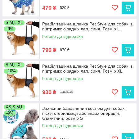
470
₴
520 ₴
S,M,L,XL
Реабілітаційна шлейка Pet Style для собак із
–9%
підтримкою задніх лап, синя, Розмір L
Готово до відправки
790
₴
870 ₴
S,M,L,XL
Реабілітаційна шлейка Pet Style для собак із
–10%
підтримкою задніх лап, синя, Розмір XL
Готово до відправки
930
₴
1 030 ₴
XS,S,M,L
Захисний бавовняний костюм для собак
–9%
після стерилізації або інших операцій,
блакитний, розмір S
Готово до відправки