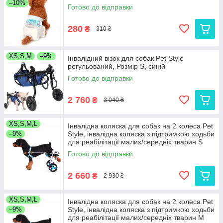
–10%
Готово до відправки
280
₴
310 ₴
XS,S,M
–9%
Інвалідний візок для собак Pet Style
регульований, Розмір S, синій
Готово до відправки
2 760
₴
3 040 ₴
XS,S,M,L
Інвалідна коляска для собак на 2 колеса Pet
–9%
Style, інвалідна коляска з підтримкою ходьби
для реабілітації малих/середніх тварин S
Готово до відправки
2 660
₴
2 930 ₴
XS,S,M,L
Інвалідна коляска для собак на 2 колеса Pet
–9%
Style, інвалідна коляска з підтримкою ходьби
для реабілітації малих/середніх тварин M