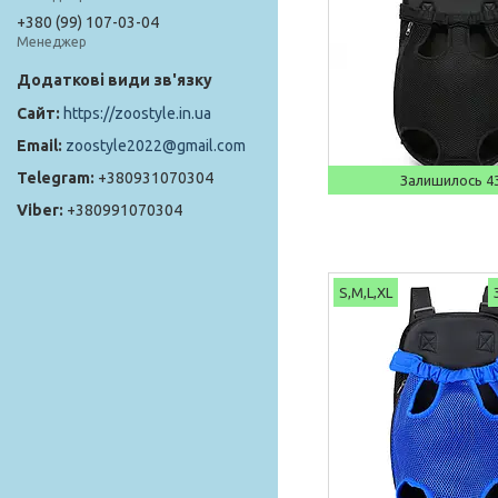
+380 (99) 107-03-04
Менеджер
https://zoostyle.in.ua
zoostyle2022@gmail.com
+380931070304
Залишилось 43
+380991070304
S,M,L,XL