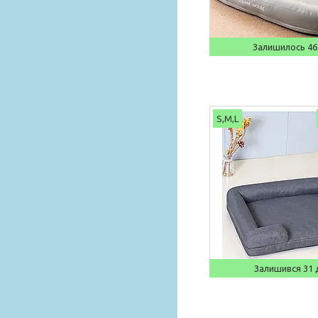
Залишилось 46
S,M,L
Залишився 31 