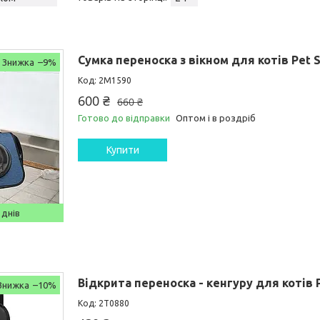
Сумка переноска з вікном для котів Pet 
–9%
2M1590
600 ₴
660 ₴
Готово до відправки
Оптом і в роздріб
Купити
 днів
Відкрита переноска - кенгуру для котів 
–10%
2T0880