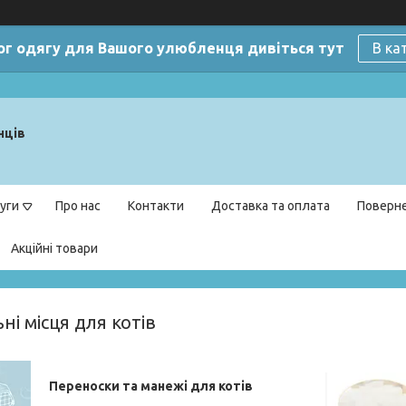
ог одягу для Вашого улюбленця дивіться тут
В ка
нців
уги
Про нас
Контакти
Доставка та оплата
Поверне
Акційні товари
ні місця для котів
Переноски та манежі для котів