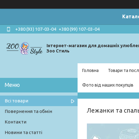
Катал
+380 (93) 107-03-04
+380 (99) 107-03-04
Інтернет-магазин для домашніх улюбле
Зоо Стиль
Головна
Товари та посл
Фото від наших покупців
Всі товари
Лежанки та спаль
Повернення та обмін
Контакти
Новини та статті