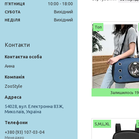
10:00
18:00
ПʼЯТНИЦЯ
Вихідний
СУБОТА
Вихідний
НЕДІЛЯ
Топ
Контакти
Анна
ZooStyle
Залишилось 19
54028, вул. Електронна 83Ж,
Миколаїв, Україна
S,M,L,XL
+380 (93) 107-03-04
Менеджер