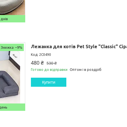
 днів
Лежанка для котів Pet Style "Classic" Сір
–9%
2C0490
480 ₴
530 ₴
Готово до відправки
Оптом і в роздріб
Купити
день