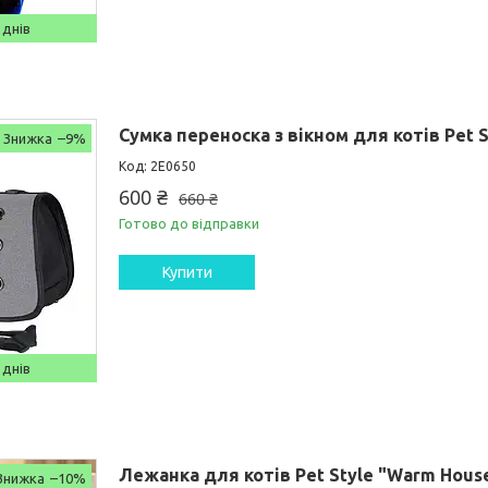
 днів
Сумка переноска з вікном для котів Pet S
–9%
2E0650
600 ₴
660 ₴
Готово до відправки
Купити
 днів
Лежанка для котів Pet Style "Warm Hous
–10%