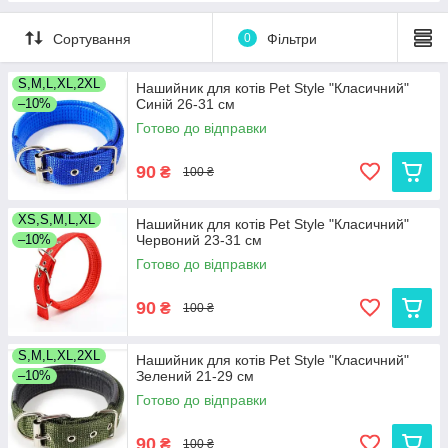
Сортування
0
Фільтри
S,M,L,XL,2XL
Нашийник для котів Pet Style "Класичний"
–10%
Синій 26-31 см
Готово до відправки
90
₴
100 ₴
XS,S,M,L,XL
Нашийник для котів Pet Style "Класичний"
–10%
Червоний 23-31 см
Готово до відправки
90
₴
100 ₴
S,M,L,XL,2XL
Нашийник для котів Pet Style "Класичний"
–10%
Зелений 21-29 см
Готово до відправки
90
₴
100 ₴