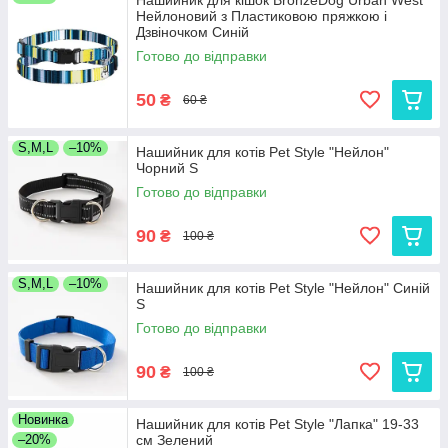
Нашийник для кішок BronzeDog Urban West
Нейлоновий з Пластиковою пряжкою і
Дзвіночком Синій
Готово до відправки
50
₴
60 ₴
S,M,L
–10%
Нашийник для котів Pet Style "Нейлон"
Чорний S
Готово до відправки
90
₴
100 ₴
S,M,L
–10%
Нашийник для котів Pet Style "Нейлон" Синій
S
Готово до відправки
90
₴
100 ₴
Новинка
Нашийник для котів Pet Style "Лапка" 19-33
–20%
см Зелений