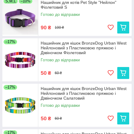
S,M,L
–10%
Нашийник для котів Pet Style "Нейлон"
Фіолетовий S
Готово до відправки
90
₴
100 ₴
–17%
Нашийник для кішок BronzeDog Urban West
Нейлоновий з Пластиковою пряжкою і
Дзвіночком Фіолетовий
Готово до відправки
50
₴
60 ₴
–17%
Нашийник для кішок BronzeDog Urban West
Нейлоновий з Пластиковою пряжкою і
Дзвіночком Салатовий
Готово до відправки
50
₴
60 ₴
–17%