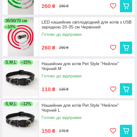
260
₴
290 ₴
35/50/70 см
LED нашийник світлодіодний для котів з USB
–10%
зарядкою 20-35 см Червоний
Готово до відправки
260
₴
290 ₴
S,M,L
–15%
Нашийник для котів Pet Style "Нейлон"
Чорний M
Готово до відправки
110
₴
130 ₴
S,M,L
–12%
Нашийник для котів Pet Style "Нейлон"
Чорний L
Готово до відправки
150
₴
170 ₴