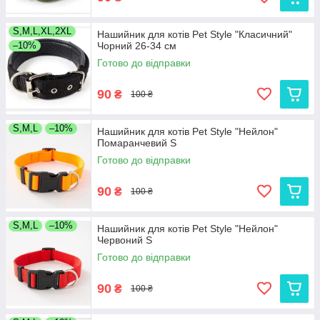
S,M,L,XL,2XL
Нашийник для котів Pet Style "Класичний"
–10%
Чорний 26-34 см
Готово до відправки
90
₴
100 ₴
S,M,L
–10%
Нашийник для котів Pet Style "Нейлон"
Помаранчевий S
Готово до відправки
90
₴
100 ₴
S,M,L
–10%
Нашийник для котів Pet Style "Нейлон"
Червоний S
Готово до відправки
90
₴
100 ₴