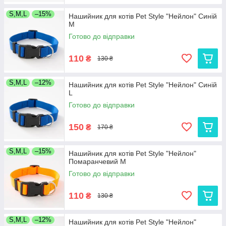
S,M,L
–15%
Нашийник для котів Pet Style "Нейлон" Синій
M
Готово до відправки
110
₴
130 ₴
S,M,L
–12%
Нашийник для котів Pet Style "Нейлон" Синій
L
Готово до відправки
150
₴
170 ₴
S,M,L
–15%
Нашийник для котів Pet Style "Нейлон"
Помаранчевий M
Готово до відправки
110
₴
130 ₴
S,M,L
–12%
Нашийник для котів Pet Style "Нейлон"