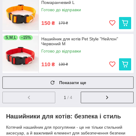
Помаранчевий L
Готово до відправки
150
₴
170 ₴
S,M,L
–15%
Нашийник для котів Pet Style "Нейлон"
Червоний M
Готово до відправки
110
₴
130 ₴
Показати ще
1
/ 4
Нашийники для котів: безпека і стиль
Котячий нашийник для прогулянки - це не тільки стильний
аксесуар, а й важливий елемент для забезпечення безпеки