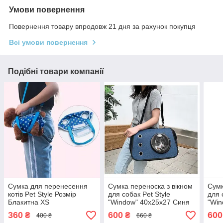
Умови повернення
Повернення товару впродовж 21 дня за рахунок покупця
Всі умови повернення
Подібні товари компанії
Сумка для перенесення
Сумка переноска з вікном
Сумк
котів Pet Style Розмір
для собак Pet Style
для 
Блакитна XS
"Window" 40х25х27 Синя
"Win
360
600
600
₴
₴
400 ₴
660 ₴