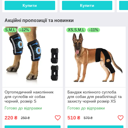
Купити
Купити
Акційні пропозиції та новинки
S,M,L
–12%
XS,S,M,L
–11%
Ортопедичний наколінник
Бандаж колінного суглоба
для суглобів ніг собак
для собак для реабілітації та
чорний, розмір S
захисту чорний розмір XS
Готово до відправки
Готово до відправки
220
510
₴
₴
250 ₴
570 ₴