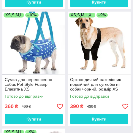
Купити
Купити
XS,S,M,L
–10%
XS,S,M,L,XL
–9%
Сумка для перенесення
Ортопедичний наколінник
собак Pet Style Розмір
подвійний для суглобів ніг
Блакитна XS
собак чорний, розмір XS
Готово до відправки
Готово до відправки
360
390
₴
₴
400 ₴
430 ₴
Купити
Купити
XS,S,M,L
–9%