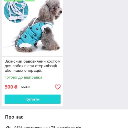
Захисний бавовняний костюм
для собак після стерилізації
або інших операцій,
блакитний, розмір XS
Готово до відправки
500
₴
550 ₴
Купити
Про нас
96% позитивних з 478 відгуків за рік