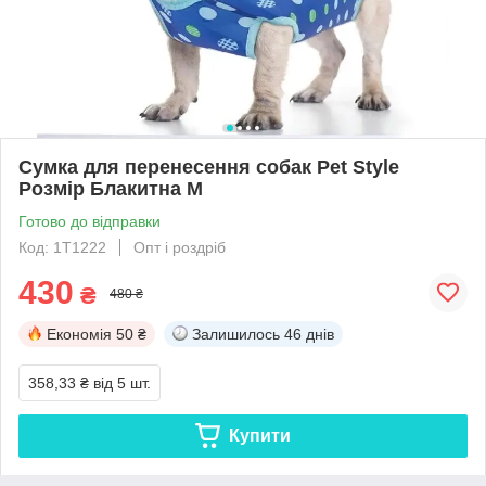
Сумка для перенесення собак Pet Style
Розмір Блакитна M
Готово до відправки
Код: 1T1222
Опт і роздріб
430
₴
480 ₴
Економія
50 ₴
Залишилось
46 днів
358,33 ₴
від 5 шт.
Купити