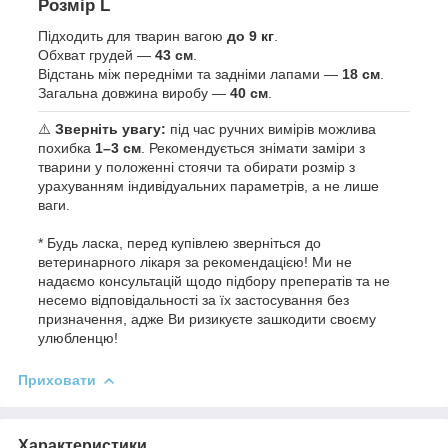
Розмір
L
Підходить для тварин вагою
до 9 кг
.
Обхват грудей —
43 см
.
Відстань між передніми та задніми лапами —
18 см
.
Загальна довжина виробу —
40 см
.
⚠️
Зверніть увагу:
під час ручних вимірів можлива
похибка
1–3 см
. Рекомендується знімати заміри з
тварини у положенні стоячи та обирати розмір з
урахуванням індивідуальних параметрів, а не лише
ваги.
* Будь ласка, перед купівлею зверніться до
ветеринарного лікаря за рекомендацією! Ми не
надаємо консультацій щодо підбору преператів та не
несемо відповідальності за їх застосування без
призначення, адже Ви ризикуєте зашкодити своєму
улюбленцю!
Приховати
Характеристики