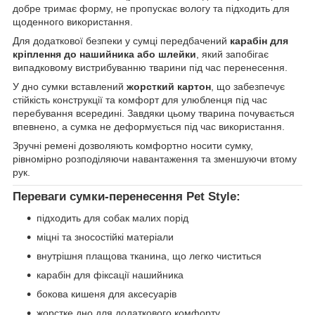
добре тримає форму, не пропускає вологу та підходить для
щоденного використання.
Для додаткової безпеки у сумці передбачений
карабін для
кріплення до нашийника або шлейки
, який запобігає
випадковому вистрибуванню тварини під час перенесення.
У дно сумки вставлений
жорсткий картон
, що забезпечує
стійкість конструкції та комфорт для улюбленця під час
перебування всередині. Завдяки цьому тварина почувається
впевнено, а сумка не деформується під час використання.
Зручні ремені дозволяють комфортно носити сумку,
рівномірно розподіляючи навантаження та зменшуючи втому
рук.
Переваги сумки-перенесення Pet Style:
підходить для собак малих порід
міцні та зносостійкі матеріали
внутрішня плащова тканина, що легко чиститься
карабін для фіксації нашийника
бокова кишеня для аксесуарів
жорстке дно для додаткового комфорту