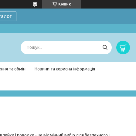
Кошик
талог
ння та обмін
Новини та корисна інформація
ейки і поводки - це відмінний вибір для безпечного і