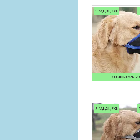
S,M,L,XL,2XL
Залишилось 28
S,M,L,XL,2XL