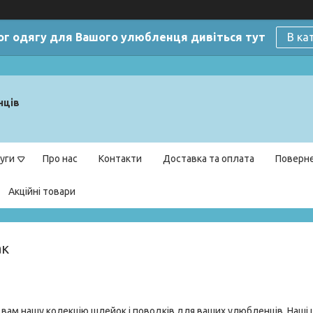
ог одягу для Вашого улюбленця дивіться тут
В ка
нців
уги
Про нас
Контакти
Доставка та оплата
Поверне
Акційні товари
ак
вам нашу колекцію шлейок і поводків для ваших улюбленців. Наші шл