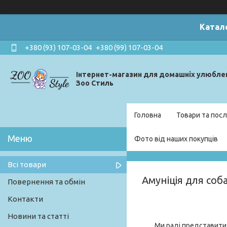
Катал
+380 (93) 107-03-04
+380 (99) 107-03-04
Інтернет-магазин для домашніх улюбле
Зоо Стиль
Головна
Товари та посл
Фото від наших покупців
Всі товари
Амуніція для соб
Повернення та обмін
Контакти
Новини та статті
Ми раді представити 