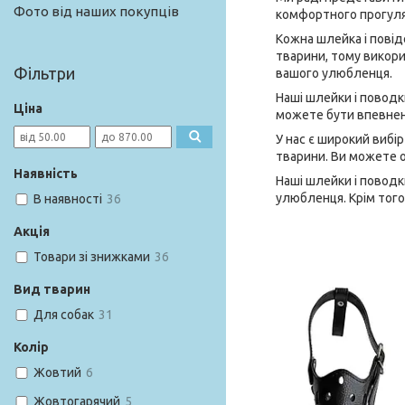
Фото від наших покупців
комфортного прогуля
Кожна шлейка і повід
тварини, тому викори
Фільтри
вашого улюбленця.
Наші шлейки і поводк
Ціна
можете бути впевнені
У нас є широкий вибі
тварини. Ви можете о
Наявність
Наші шлейки і поводк
улюбленця. Крім того
В наявності
36
Акція
Товари зі знижками
36
Вид тварин
Для собак
31
Колір
Жовтий
6
Жовтогарячий
5