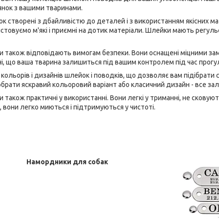
нок з вашими тваринами.
ок створені з дбайливістю до деталей і з використанням якісних м
стовуємо м'які і приємні на дотик матеріали. Шлейки мають регул
и також відповідають вимогам безпеки. Вони оснащені міцними зам
, що ваша тварина залишиться під вашим контролем під час прогу
р кольорів і дизайнів шлейок і поводків, що дозволяє вам підібрати
брати яскравий кольоровий варіант або класичний дизайн - все за
и також практичні у використанні. Вони легкі у триманні, не скову
, вони легко миються і підтримуються у чистоті.
Намордники для собак