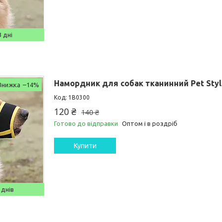
 дні
Намордник для собак тканинний Pet Styl
–14%
1B0300
120 ₴
140 ₴
Готово до відправки
Оптом і в роздріб
Купити
 днів