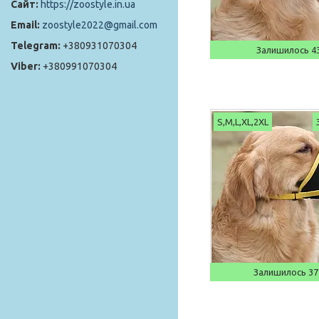
https://zoostyle.in.ua
zoostyle2022@gmail.com
+380931070304
Залишилось 43
+380991070304
S,M,L,XL,2XL
Залишилось 37