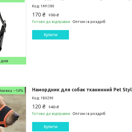
1M1380
170 ₴
190 ₴
Готово до відправки
Оптом і в роздріб
Купити
 днів
Намордник для собак тканинний Pet Styl
–14%
1B0290
120 ₴
140 ₴
Готово до відправки
Оптом і в роздріб
Купити