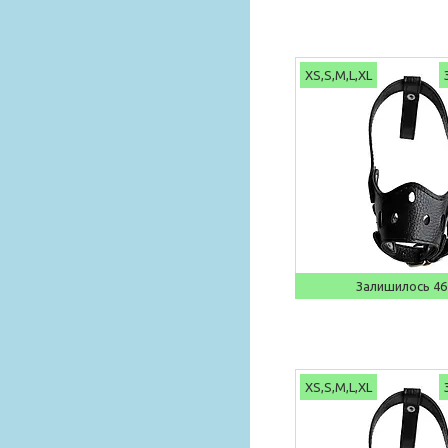
XS,S,M,L,XL
Залишилось 46
XS,S,M,L,XL