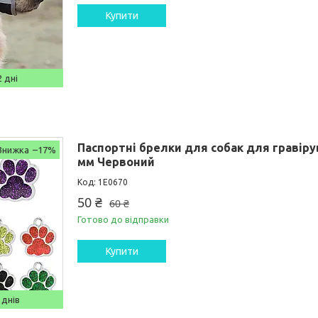
Купити
 дні
Паспортні брелки для собак для гравіру
–17%
мм Червоний
1E0670
50 ₴
60 ₴
Готово до відправки
Купити
 днів