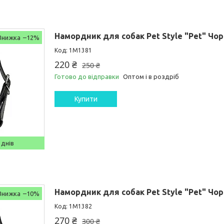
Намордник для собак Pet Style "Pet" Чор
–12%
1M1381
220 ₴
250 ₴
Готово до відправки
Оптом і в роздріб
Купити
 днів
Намордник для собак Pet Style "Pet" Чо
–10%
1M1382
270 ₴
300 ₴