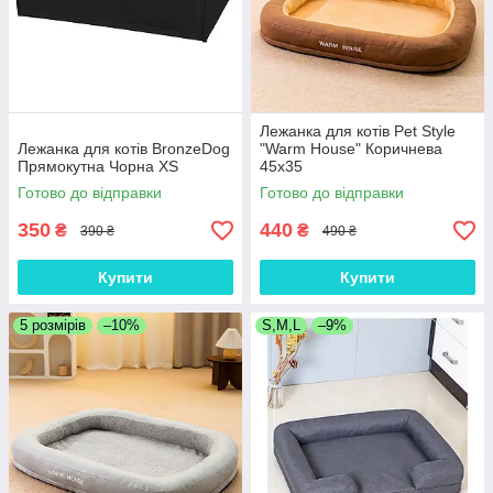
Лежанка для котів Pet Style
Лежанка для котів BronzeDog
"Warm House" Коричнева
Прямокутна Чорна XS
45х35
Готово до відправки
Готово до відправки
350
440
₴
₴
390 ₴
490 ₴
Купити
Купити
5 розмірів
–10%
S,M,L
–9%