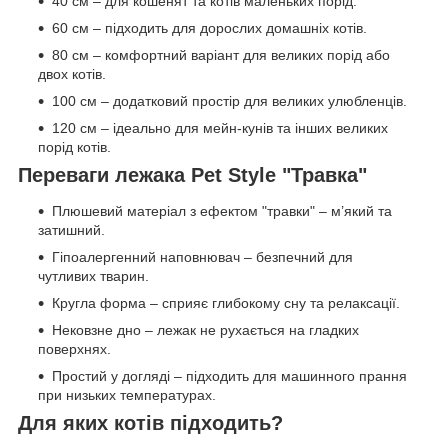
40 см – для кошенят та котів маленьких порід.
60 см – підходить для дорослих домашніх котів.
80 см – комфортний варіант для великих порід або
двох котів.
100 см – додатковий простір для великих улюбленців.
120 см – ідеально для мейн-кунів та інших великих
порід котів.
Переваги лежака Pet Style "Травка"
Плюшевий матеріал з ефектом "травки" – м’який та
затишний.
Гіпоалергенний наповнювач – безпечний для
чутливих тварин.
Кругла форма – сприяє глибокому сну та релаксації.
Нековзне дно – лежак не рухається на гладких
поверхнях.
Простий у догляді – підходить для машинного прання
при низьких температурах.
Для яких котів підходить?