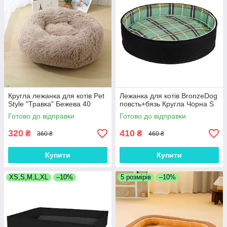
Кругла лежанка для котів Pet
Лежанка для котів BronzeDog
Style "Травка" Бежева 40
повсть+бязь Кругла Чорна S
Готово до відправки
Готово до відправки
320
410
₴
₴
360 ₴
460 ₴
Купити
Купити
XS,S,M,L,XL
–10%
5 розмірів
–10%