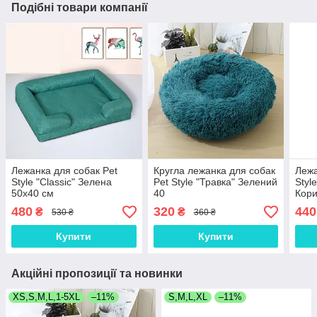
Подібні товари компанії
Лежанка для собак Pet
Кругла лежанка для собак
Лежа
Style "Classic" Зелена
Pet Style "Травка" Зелений
Styl
50х40 см
40
Кори
480
320
440
₴
₴
530 ₴
360 ₴
Купити
Купити
Акційні пропозиції та новинки
XS,S,M,L,1-5XL
–11%
S,M,L,XL
–11%