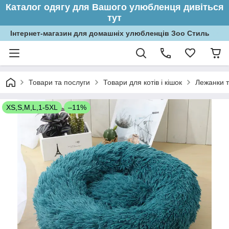
Каталог одягу для Вашого улюбленця дивіться
тут
Інтернет-магазин для домашніх улюбленців Зоо Стиль
Товари та послуги
Товари для котів і кішок
Лежанки т
XS,S,M,L,1-5XL
–11%