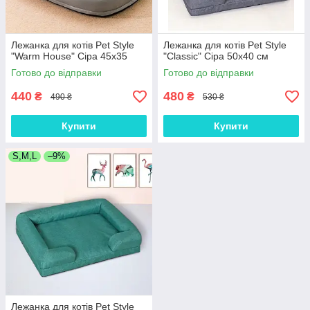
Лежанка для котів Pet Style
Лежанка для котів Pet Style
"Warm House" Сіра 45х35
"Classic" Сіра 50х40 см
Готово до відправки
Готово до відправки
440
480
₴
₴
490 ₴
530 ₴
Купити
Купити
S,M,L
–9%
Лежанка для котів Pet Style