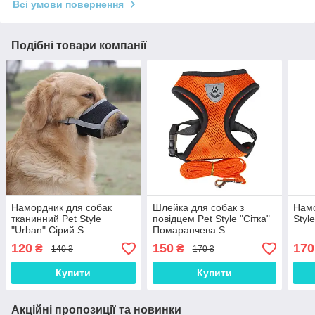
Всі умови повернення
Подібні товари компанії
Намордник для собак
Шлейка для собак з
Намо
тканинний Pet Style
повідцем Pet Style "Сітка"
Styl
"Urban" Сірий S
Помаранчева S
120
150
170
₴
₴
140 ₴
170 ₴
Купити
Купити
Акційні пропозиції та новинки