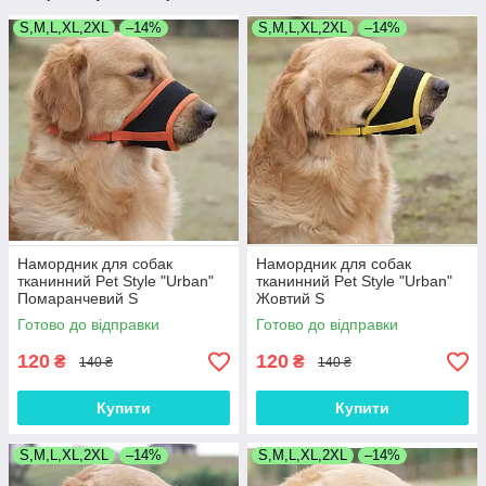
S,M,L,XL,2XL
–14%
S,M,L,XL,2XL
–14%
Намордник для собак
Намордник для собак
тканинний Pet Style "Urban"
тканинний Pet Style "Urban"
Помаранчевий S
Жовтий S
Готово до відправки
Готово до відправки
120
120
₴
₴
140 ₴
140 ₴
Купити
Купити
S,M,L,XL,2XL
–14%
S,M,L,XL,2XL
–14%