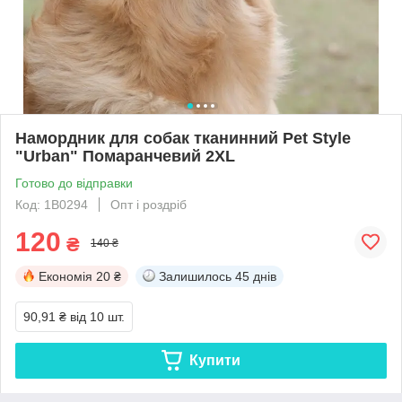
Намордник для собак тканинний Pet Style
"Urban" Помаранчевий 2XL
Готово до відправки
Код: 1B0294
Опт і роздріб
120
₴
140 ₴
Економія
20 ₴
Залишилось
45 днів
90,91 ₴
від 10 шт.
Купити