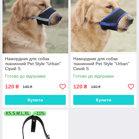
Намордник для собак
Намордник для собак
тканинний Pet Style "Urban"
тканинний Pet Style "Urban"
Сірий S
Синій S
Готово до відправки
Готово до відправки
120
120
₴
₴
140 ₴
140 ₴
Купити
Купити
XS,S,M,L,XL
–11%