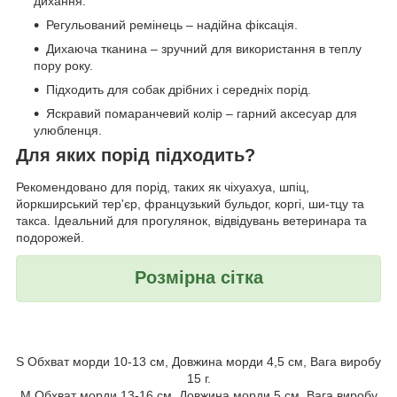
дихання.
Регульований ремінець – надійна фіксація.
Дихаюча тканина – зручний для використання в теплу
пору року.
Підходить для собак дрібних і середніх порід.
Яскравий помаранчевий колір – гарний аксесуар для
улюбленця.
Для яких порід підходить?
Рекомендовано для порід, таких як чіхуахуа, шпіц,
йоркширський тер'єр, французький бульдог, коргі, ши-тцу та
такса. Ідеальний для прогулянок, відвідувань ветеринара та
подорожей.
Розмірна сітка
S Обхват морди 10-13 см, Довжина морди 4,5 см, Вага виробу
15 г.
M Обхват морди 13-16 см, Довжина морди 5 см, Вага виробу