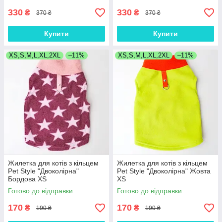
330
330
₴
₴
370 ₴
370 ₴
Купити
Купити
XS,S,M,L,XL,2XL
–11%
XS,S,M,L,XL,2XL
–11%
Жилетка для котів з кільцем
Жилетка для котів з кільцем
Pet Style "Двоколірна"
Pet Style "Двоколірна" Жовта
Бордова XS
XS
Готово до відправки
Готово до відправки
170
170
₴
₴
190 ₴
190 ₴