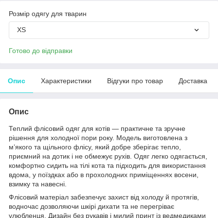
Розмір одягу для тварин
XS
Готово до відправки
Опис
Характеристики
Відгуки про товар
Доставка
Опис
Теплий флісовий одяг для котів — практичне та зручне
рішення для холодної пори року. Модель виготовлена з
м’якого та щільного флісу, який добре зберігає тепло,
приємний на дотик і не обмежує рухів. Одяг легко одягається,
комфортно сидить на тілі кота та підходить для використання
вдома, у поїздках або в прохолодних приміщеннях восени,
взимку та навесні.
Флісовий матеріал забезпечує захист від холоду й протягів,
водночас дозволяючи шкірі дихати та не перегріває
улюбленця. Дизайн без рукавів і милий принт із ведмедиками