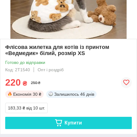
Флісова жилетка для котів із принтом
«Ведмедик» білий, розмір XS
Готово до відправки
Код: 2T1540
Опт і роздріб
220
₴
250 ₴
Економія
30 ₴
Залишилось
46 днів
183,33 ₴
від 10 шт.
Купити