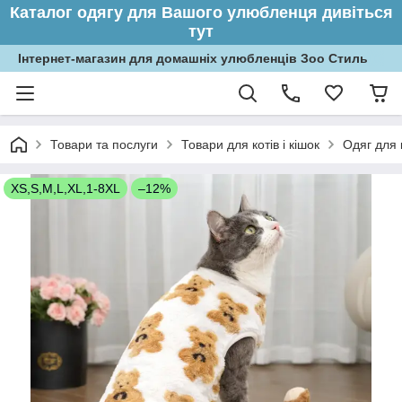
Каталог одягу для Вашого улюбленця дивіться
тут
Інтернет-магазин для домашніх улюбленців Зоо Стиль
Товари та послуги
Товари для котів і кішок
Одяг для 
XS,S,M,L,XL,1-8XL
–12%