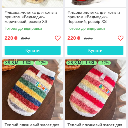
Флісова жилетка для котів із
Флісова жилетка для котів із
принтом «Ведмедик»
принтом «Ведмедик»
коричневий, розмір XS
Червоний, розмір XS
Готово до відправки
Готово до відправки
220
220
₴
₴
250 ₴
250 ₴
Купити
Купити
XS,S,M,L,1-6XL
–12%
XS,S,M,L,1-6XL
–12%
Теплий плюшевий жилет для
Теплий плюшевий жилет для