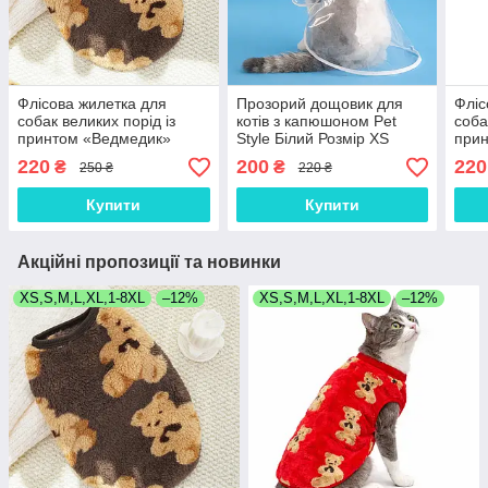
Флісова жилетка для
Прозорий дощовик для
Фліс
собак великих порід із
котів з капюшоном Pet
соба
принтом «Ведмедик»
Style Білий Розмір XS
при
коричневий, розмір XS
Черв
220
200
220
₴
₴
250 ₴
220 ₴
Купити
Купити
Акційні пропозиції та новинки
XS,S,M,L,XL,1-8XL
–12%
XS,S,M,L,XL,1-8XL
–12%