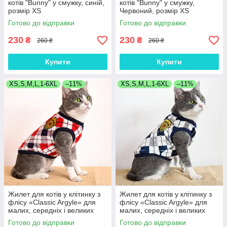
котів "Bunny" у смужку, синій,
котів "Bunny" у смужку,
розмір XS
Червоний, розмір XS
Готово до відправки
Готово до відправки
230
230
₴
₴
260 ₴
260 ₴
Купити
Купити
XS,S,M,L,1-6XL
–11%
XS,S,M,L,1-6XL
–11%
Жилет для котів у клітинку з
Жилет для котів у клітинку з
флісу «Classic Argyle» для
флісу «Classic Argyle» для
малих, середніх і великих
малих, середніх і великих
порід Червоний XS
порід Сірий XS
Готово до відправки
Готово до відправки