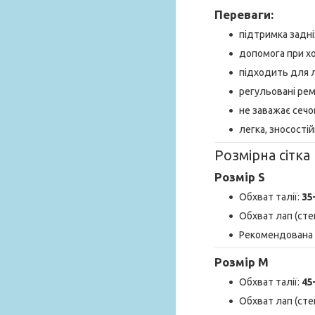
Переваги:
підтримка задніх
допомога при ход
підходить для л
регульовані рем
не заважає сеч
легка, зносостій
Розмірна сітка
Розмір
S
Обхват талії:
35
Обхват лап (сте
Рекомендована 
Розмір
M
Обхват талії:
45
Обхват лап (сте