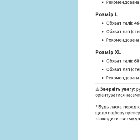
Рекомендована 
Розмір
L
Обхват талії:
46
Обхват лап (сте
Рекомендована 
Розмір
XL
Обхват талії:
60
Обхват лап (сте
Рекомендована 
⚠️
Зверніть увагу:
ру
орієнтуватися насам
* Будь ласка, перед 
щодо підбору препера
зашкодити своєму у