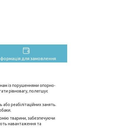
нформація для замовлення
нам із порушеннями опорно-
ігати рівновагу, полегшує
 або реабілітаційних занять.
обаки.
омію тварини, забезпечуючи
ляють навантаження та