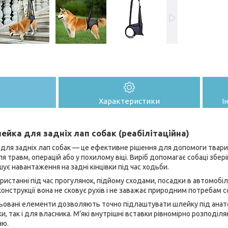
Характеристики
І
йка для задніх лап собак (реабілітаційна)
для задніх лап собак — це ефективне рішення для допомоги твари
ля травм, операцій або у похилому віці. Виріб допомагає собаці збер
ує навантаження на задні кінцівки під час ходьби.
ристанні під час прогулянок, підйому сходами, посадки в автомобіль
онструкції вона не сковує рухів і не заважає природним потребам с
ульовані елементи дозволяють точно підлаштувати шлейку під анат
и, так і для власника. М’які внутрішні вставки рівномірно розподі
ню.