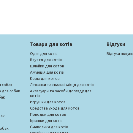
Товари для котів
Відгуки
Одяг для котів
Відгуки покупц
Взуття для котіів
Шлейки для котов
Амуніція для котів
Корм для котов
я собак
Лежанки та спальні місця для котів
у для собак
Аксесуари та засоби догляду для
котів
бак
Игрушки для котов
Средства ухода для котов
Поводки для котов
бак
Іграшки для котів
Смаколики для котів
собак
Ошейники для котов