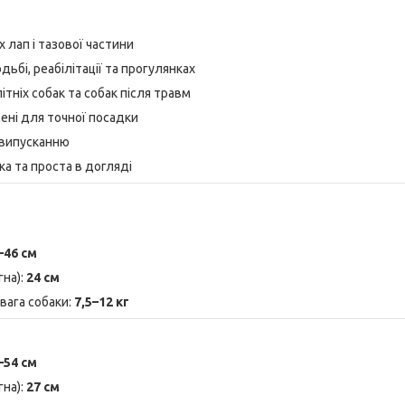
 лап і тазової частини
ьбі, реабілітації та прогулянках
ітніх собак та собак після травм
ені для точної посадки
овипусканню
ка та проста в догляді
–46 см
гна):
24 см
вага собаки:
7,5–12 кг
–54 см
гна):
27 см