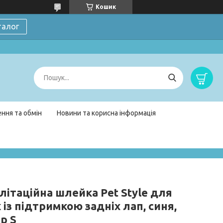
Кошик
талог
ння та обмін
Новини та корисна інформація
літаційна шлейка Pet Style для
 із підтримкою задніх лап, синя,
р S