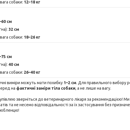
вага собаки:
12–18 кг
–60 см
гна):
32 см
вага собаки:
18–26 кг
–75 см
гна):
40 см
вага собаки:
26–40 кг
чні виміри можуть мати похибку
1–2 см
. Для правильного вибору 
перед на
фактичні заміри тіла собаки
, а не лише на вагу.
купівлею зверніться до ветеринарного лікаря за рекомендацією! Ми
тів та не несемо відповідальності за їх застосування без признач
любленцю!