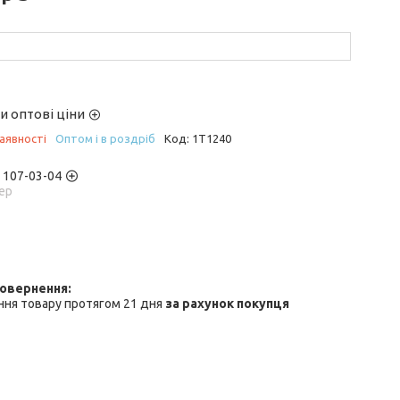
и оптові ціни
аявності
Оптом і в роздріб
Код:
1T1240
) 107-03-04
ер
ння товару протягом 21 дня
за рахунок покупця