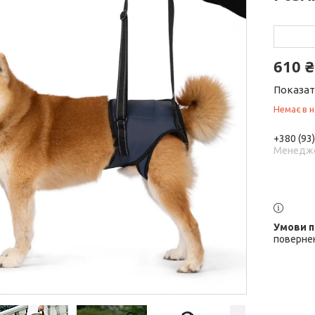
610 ₴
Показат
Немає в н
+380 (93
Менедж
поверне