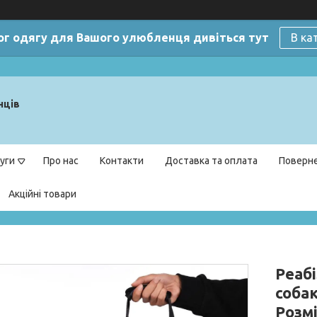
ог одягу для Вашого улюбленця дивіться тут
В ка
нців
уги
Про нас
Контакти
Доставка та оплата
Поверне
Акційні товари
Реабі
собак
Розмі