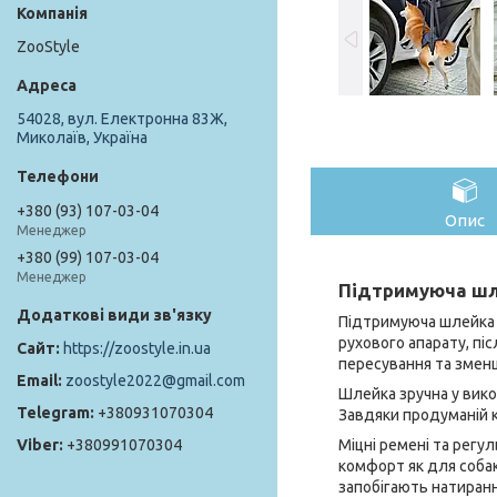
ZooStyle
54028, вул. Електронна 83Ж,
Миколаїв, Україна
+380 (93) 107-03-04
Опис
Менеджер
+380 (99) 107-03-04
Менеджер
Підтримуюча шле
Підтримуюча шлейка 
рухового апарату, піс
https://zoostyle.in.ua
пересування та зменш
zoostyle2022@gmail.com
Шлейка зручна у вико
+380931070304
Завдяки продуманій к
Міцні ремені та рег
+380991070304
комфорт як для собак
запобігають натиран