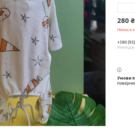
280 ₴
Немає в н
+380 (93
Менедж
поверне