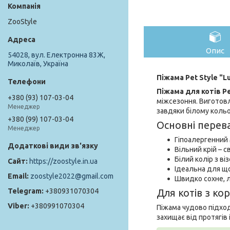
ZooStyle
Опис
54028, вул. Електронна 83Ж,
Миколаїв, Україна
Піжама Pet Style "L
Піжама для котів Pe
+380 (93) 107-03-04
міжсезоння. Виготовл
Менеджер
завдяки білому кольо
+380 (99) 107-03-04
Основні перев
Менеджер
Гіпоалергенний 
Вільний крій – с
Білий колір з ві
https://zoostyle.in.ua
Ідеальна для щ
zoostyle2022@gmail.com
Швидко сохне, л
+380931070304
Для котів з к
+380991070304
Піжама чудово підход
захищає від протягів