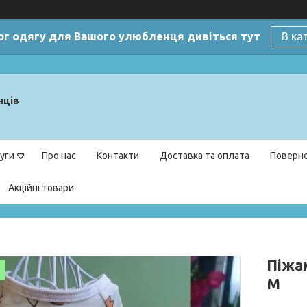
ог одягу для Вашого улюбленця дивіться тут
В ка
нців
уги
Про нас
Контакти
Доставка та оплата
Поверне
Акційні товари
Піжам
M