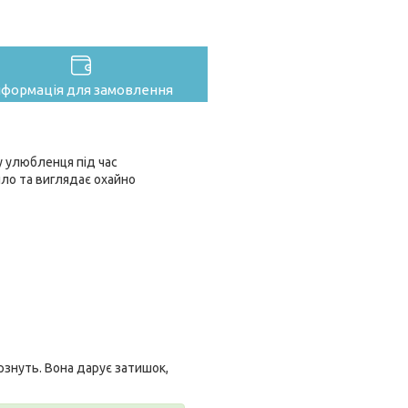
нформація для замовлення
у улюбленця під час
пло та виглядає охайно
рзнуть. Вона дарує затишок,