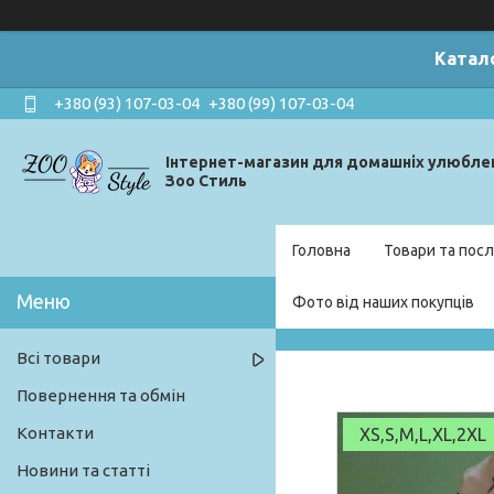
Катал
+380 (93) 107-03-04
+380 (99) 107-03-04
Інтернет-магазин для домашніх улюбле
Зоо Стиль
Головна
Товари та посл
Фото від наших покупців
Всі товари
Повернення та обмін
Контакти
XS,S,M,L,XL,2XL
Новини та статті