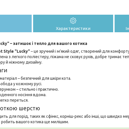
Характеристики
І
ucky" – затишок і тепло для вашого котика
t Style "Lucky"
– це зручний і м’який одяг, створений для комфорт
ена з легкого поліестеру, піжама не сковує рухів, добре тримає те
ру й ніжному дизайну.
аги
матеріал – безпечний для шкіри кота.
вобода у кожному русі.
зерунком – стильно і практично.
оденного носіння вдома.
егко переться.
ороткою шерстю
ить для порід, таких як сфінкс, корніш-рекс або інші, що швидко ме
 і робить вашого котика ще милішим.