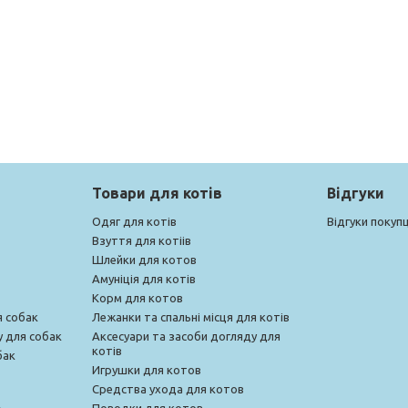
Товари для котів
Відгуки
Одяг для котів
Відгуки покупц
Взуття для котіів
Шлейки для котов
Амуніція для котів
Корм для котов
я собак
Лежанки та спальні місця для котів
у для собак
Аксесуари та засоби догляду для
котів
бак
Игрушки для котов
Средства ухода для котов
Поводки для котов