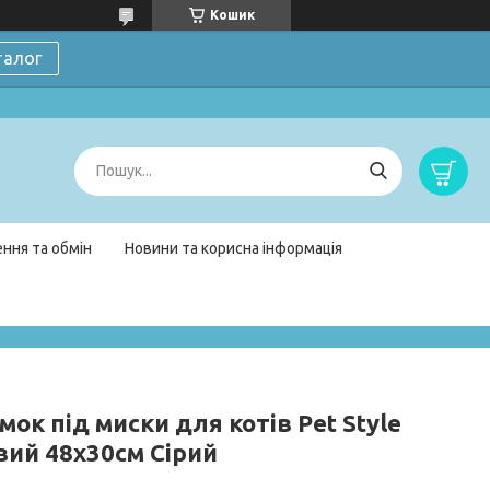
Кошик
талог
ння та обмін
Новини та корисна інформація
ок під миски для котів Pet Style
вий 48х30см Сірий