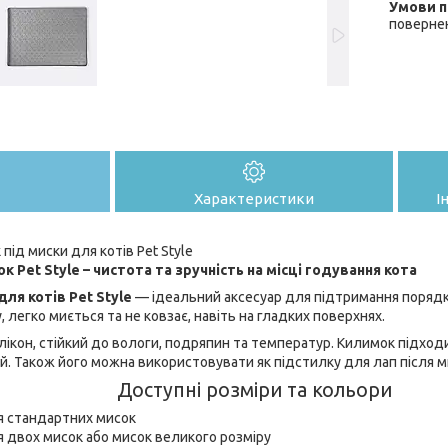
поверне
Характеристики
І
під миски для котів Pet Style
 Pet Style – чистота та зручність на місці годування кота
ля котів Pet Style
— ідеальний аксесуар для підтримання порядку
у, легко миється та не ковзає, навіть на гладких поверхнях.
илікон, стійкий до вологи, подряпин та температур. Килимок підх
й. Також його можна використовувати як підстилку для лап після м
Доступні розміри та кольори
я стандартних мисок
я двох мисок або мисок великого розміру