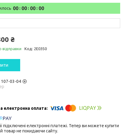
0
0
0
0
0
0
0
0
илось
300 ₴
о відправки
Код:
2E0350
пити
) 107-03-04
ер
ії підключені електронні платежі. Тепер ви можете купити
й товар не покидаючи сайту.