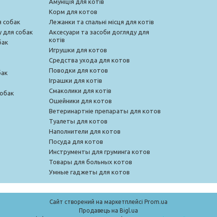
Амуніція для котів
Корм для котов
я собак
Лежанки та спальні місця для котів
у для собак
Аксесуари та засоби догляду для
котів
бак
Игрушки для котов
Средства ухода для котов
Поводки для котов
бак
Іграшки для котів
Смаколики для котів
собак
Ошейники для котов
Ветеринартніе препараты для котов
Туалеты для котов
Наполнители для котов
Посуда для котов
Инструменты для груминга котов
Товары для больных котов
Умные гаджеты для котов
Сайт створений на маркетплейсі
Prom.ua
Продавець на Bigl.ua