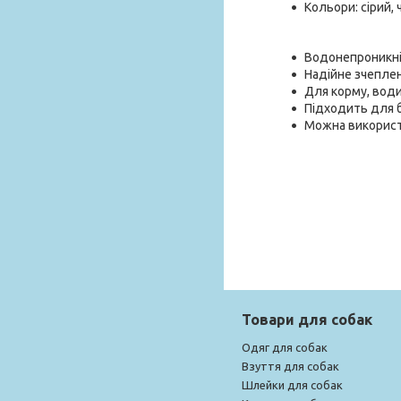
Кольори: сірий,
Водонепроникні
Надійне зчепле
Для корму, води
Підходить для б
Можна використ
Товари для собак
Одяг для собак
Взуття для собак
Шлейки для собак