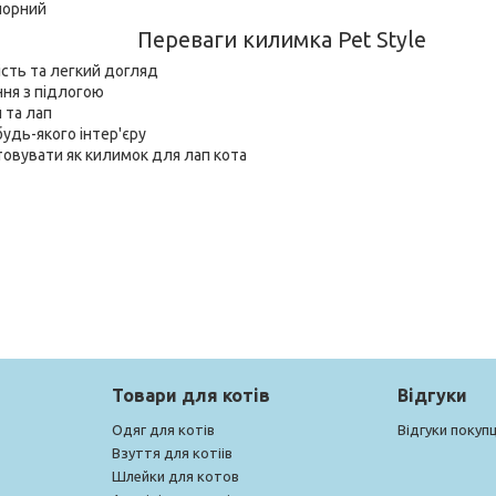
 чорний
Переваги килимка Pet Style
сть та легкий догляд
ння з підлогою
 та лап
удь-якого інтер'єру
овувати як килимок для лап кота
Товари для котів
Відгуки
Одяг для котів
Відгуки покупц
Взуття для котіів
Шлейки для котов