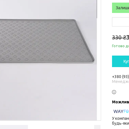
Залиш
330 ₴
Готово д
Ку
+380 (93
Менедж
У компан
будь-яки