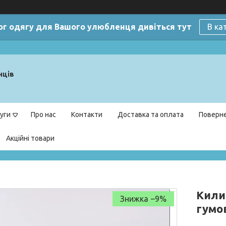
ог одягу для Вашого улюбленця дивіться тут
В ка
нців
уги
Про нас
Контакти
Доставка та оплата
Поверне
Акційні товари
Килим
–9%
гумо