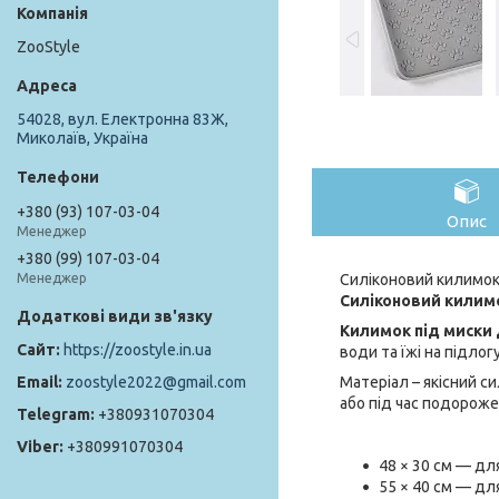
ZooStyle
54028, вул. Електронна 83Ж,
Миколаїв, Україна
+380 (93) 107-03-04
Опис
Менеджер
+380 (99) 107-03-04
Силіконовий килимок 
Менеджер
Силіконовий килимок
Килимок під миски д
https://zoostyle.in.ua
води та їжі на підлог
Матеріал – якісний с
zoostyle2022@gmail.com
або під час подороже
+380931070304
+380991070304
48 × 30 см — дл
55 × 40 см — дл