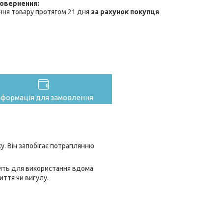
ння товару протягом 21 дня
за рахунок покупця
нформація для замовлення
. Він запобігає потраплянню
одить для використання вдома
иття чи вигулу.