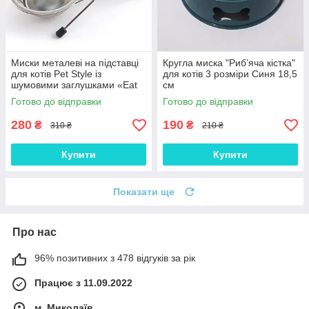
Миски металеві на підставці
Кругла миска "Риб’яча кістка"
для котів Pet Style із
для котів 3 розміри Синя 18,5
шумовими заглушками «Eat
см
on Feet» 0,25 л
Готово до відправки
Готово до відправки
280
190
₴
₴
310 ₴
210 ₴
Купити
Купити
Показати ще
Про нас
96% позитивних з 478 відгуків за рік
Працює з 11.09.2022
м. Миколаїв