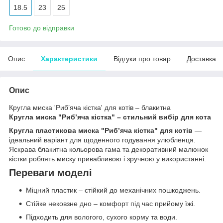
18.5
23
25
Готово до відправки
Опис
Характеристики
Відгуки про товар
Доставка
Опис
Кругла миска 'Риб’яча кістка' для котів – блакитна
Кругла миска "Риб’яча кістка" – стильний вибір для кота
Кругла пластикова миска "Риб’яча кістка" для котів
—
ідеальний варіант для щоденного годування улюбленця.
Яскрава блакитна кольорова гама та декоративний малюнок
кістки роблять миску привабливою і зручною у використанні.
Переваги моделі
Міцний пластик – стійкий до механічних пошкоджень.
Стійке нековзне дно – комфорт під час прийому їжі.
Підходить для вологого, сухого корму та води.