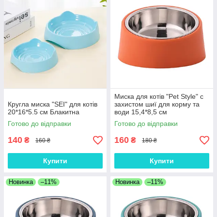
Миска для котів "Pet Style" с
Кругла миска "SEI" для котів
захистом шиї для корму та
20*16*5.5 см Блакитна
води 15,4*8,5 см
Помаранчева
Готово до відправки
Готово до відправки
140
160
₴
₴
160 ₴
180 ₴
Купити
Купити
Новинка
–11%
Новинка
–11%