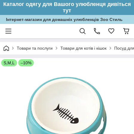
Каталог одягу для Вашого улюбленця дивіться
тут
Інтернет-магазин для домашніх улюбленців Зоо Стиль
Товари та послуги
Товари для котів і кішок
Посуд для
S,M,L
–10%