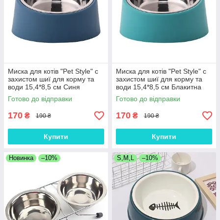
Миска для котів "Pet Style" с
Миска для котів "Pet Style" с
захистом шиї для корму та
захистом шиї для корму та
води 15,4*8,5 см Синя
води 15,4*8,5 см Блакитна
Готово до відправки
Готово до відправки
170
170
₴
₴
190 ₴
190 ₴
Купити
Купити
Новинка
–10%
S,M,L
–10%