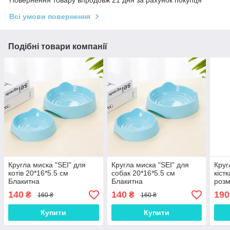
Всі умови повернення
Подібні товари компанії
Кругла миска "SEI" для
Кругла миска "SEI" для
Круг
котів 20*16*5.5 см
собак 20*16*5.5 см
кіст
Блакитна
Блакитна
розм
140
140
190
₴
₴
160 ₴
160 ₴
Купити
Купити