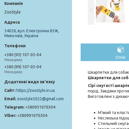
ZooStyle
54028, вул. Електронна 83Ж,
Миколаїв, Україна
+380 (93) 107-03-04
Опис
Менеджер
+380 (99) 107-03-04
Шкарпетки для собак P
Менеджер
Шкарпетки для собак
Сірі смугасті шкарп
https://zoostyle.in.ua
порід. Завдяки проти
Виготовлені з дихаюч
zoostyle2022@gmail.com
+380931070304
М’який та еласт
+380991070304
Неслизька підо
Стильний смуга
Ідеально підход