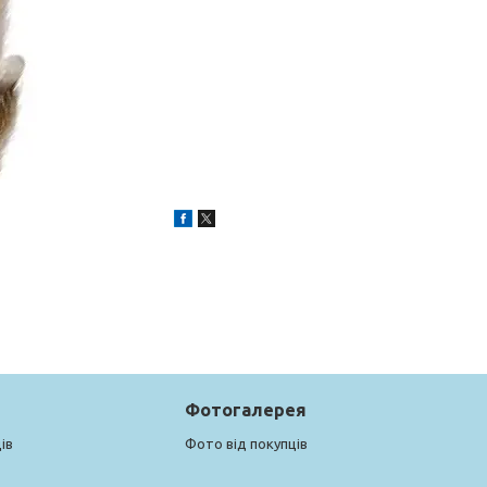
Фотогалерея
ів
Фото від покупців