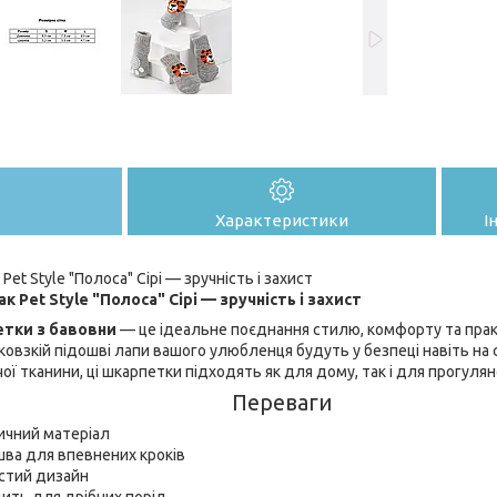
Характеристики
І
et Style "Полоса" Сірі — зручність і захист
 Pet Style "Полоса" Сірі — зручність і захист
етки з бавовни
— це ідеальне поєднання стилю, комфорту та прак
ковзкій підошві лапи вашого улюбленця будуть у безпеці навіть на 
ої тканини, ці шкарпетки підходять як для дому, так і для прогулян
Переваги
ичний матеріал
шва для впевнених кроків
стий дизайн
ить для дрібних порід