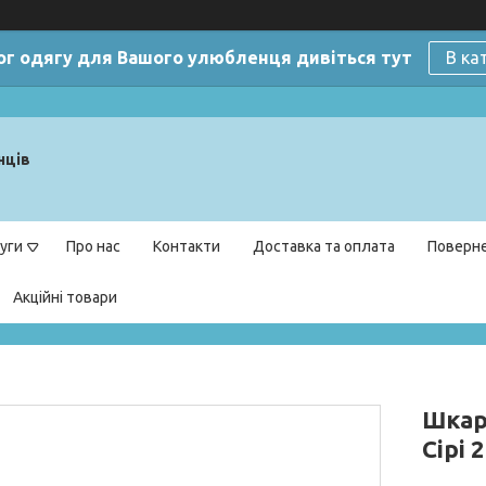
ог одягу для Вашого улюбленця дивіться тут
В ка
нців
уги
Про нас
Контакти
Доставка та оплата
Поверне
Акційні товари
Шкарп
Сірі 2