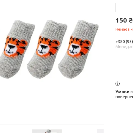
150 ₴
Немає в н
+380 (93
Менедж
поверне