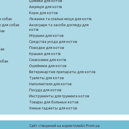
Шлейки для котов
Амуніція для котів
Корм для котов
я собак
Лежанки та спальні місця для котів
у для собак
Аксесуари та засоби догляду для
котів
бак
Игрушки для котов
Средства ухода для котов
Поводки для котов
бак
Іграшки для котів
Смаколики для котів
собак
Ошейники для котов
Ветеринартніе препараты для котов
Туалеты для котов
Наполнители для котов
Посуда для котов
Инструменты для груминга котов
Товары для больных котов
Умные гаджеты для котов
Сайт створений на маркетплейсі
Prom.ua