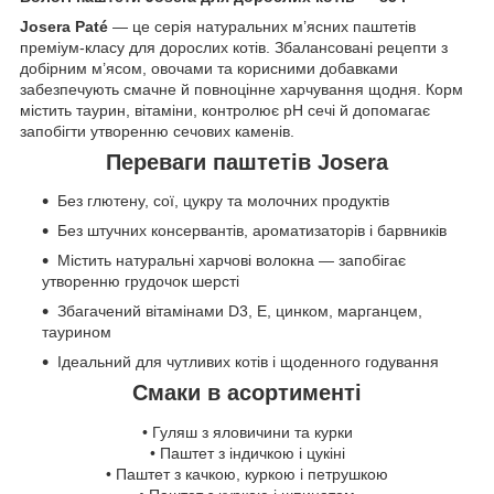
Josera Paté
— це серія натуральних м’ясних паштетів
преміум-класу для дорослих котів. Збалансовані рецепти з
добірним м’ясом, овочами та корисними добавками
забезпечують смачне й повноцінне харчування щодня. Корм
містить таурин, вітаміни, контролює pH сечі й допомагає
запобігти утворенню сечових каменів.
Переваги паштетів Josera
Без глютену, сої, цукру та молочних продуктів
Без штучних консервантів, ароматизаторів і барвників
Містить натуральні харчові волокна — запобігає
утворенню грудочок шерсті
Збагачений вітамінами D3, E, цинком, марганцем,
таурином
Ідеальний для чутливих котів і щоденного годування
Смаки в асортименті
• Гуляш з яловичини та курки
• Паштет з індичкою і цукіні
• Паштет з качкою, куркою і петрушкою