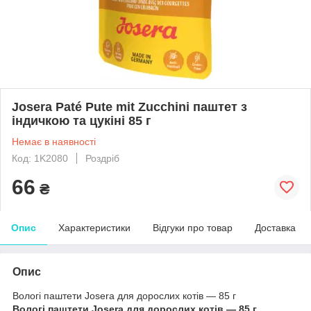
Josera Paté Pute mit Zucchini паштет з
індичкою та цукіні 85 г
Немає в наявності
Код: 1K2080
Роздріб
66
₴
Опис
Характеристики
Відгуки про товар
Доставка
Опис
Вологі паштети Josera для дорослих котів — 85 г
Вологі паштети Josera для дорослих котів — 85 г