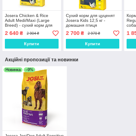
Josera Chicken & Rice
Сухий корм для цуценят
Корм
Adult Medi/Maxi (Large
Josera Kids 12,5 кг -
Regu
Breed) - сухий корм для
домашня птиця
соба
дорослих собак великих
птиц
2 640
2 700
1 8
₴
₴
2 904 ₴
2 970 ₴
порід 12,5 кг
Купити
Купити
Акційні пропозиції та новинки
Новинка
–9%
Josera JosiDog Adult Sensitive