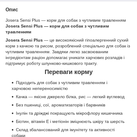
Опис
Josera Sensi Plus — корм для собак з чутливим травленням
Josera Sensi Plus — корм для собак з чутливим
травленням
Josera Sensi Plus
— це високоякісний гіпоалергенний сухий
корм з качкою та рисом, розроблений спеціально для собак із
чутливим травленням. Завдяки легко засвоюваним
інгредієнтам раціон допомагає уникати харчових розладів і
підтримує роботу шлунково-кишкового тракту.
Переваги корму
Підходить для собак з чутливим травленням і
харчовою непереносимістю
Качка — якісне джерело білка, рис — легкий вуглевод
Без пшениці, сої, ароматизаторів і барвників
Інулін та дріжджі покращують мікрофлору кишечника
Біотин, вітамін E і метіонін зміцнюють шкіру та шерсть
Склад збалансований для імунітету та активності
собаки