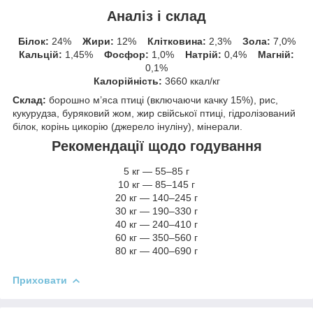
Аналіз і склад
Білок:
24%
Жири:
12%
Клітковина:
2,3%
Зола:
7,0%
Кальцій:
1,45%
Фосфор:
1,0%
Натрій:
0,4%
Магній:
0,1%
Калорійність:
3660 ккал/кг
Склад:
борошно м’яса птиці (включаючи качку 15%), рис,
кукурудза, буряковий жом, жир свійської птиці, гідролізований
білок, корінь цикорію (джерело інуліну), мінерали.
Рекомендації щодо годування
5 кг — 55–85 г
10 кг — 85–145 г
20 кг — 140–245 г
30 кг — 190–330 г
40 кг — 240–410 г
60 кг — 350–560 г
80 кг — 400–690 г
Приховати