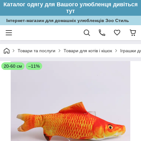
Каталог одягу для Вашого улюбленця дивіться
тут
Інтернет-магазин для домашніх улюбленців Зоо Стиль
Товари та послуги
Товари для котів і кішок
Іграшки дл
20-60 см
–11%