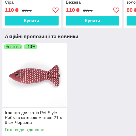
Сіра
Бежева
золо
110
110
80
₴
₴
130 ₴
130 ₴
Купити
Купити
Акційні пропозиції та новинки
Новинка
–13%
Іграшка для котів Pet Style
Рибка з котячою м'ятою 21 х
9 см Червона
Готово до відправки