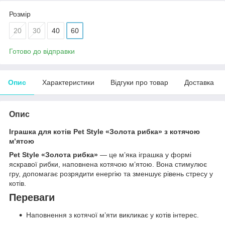
Розмір
20
30
40
60
Готово до відправки
Опис
Характеристики
Відгуки про товар
Доставка
Опис
Іграшка для котів Pet Style «Золота рибка» з котячою
м’ятою
Pet Style «Золота рибка»
— це м’яка іграшка у формі
яскравої рибки, наповнена котячою м’ятою. Вона стимулює
гру, допомагає розрядити енергію та зменшує рівень стресу у
котів.
Переваги
Наповнення з котячої м’яти викликає у котів інтерес.