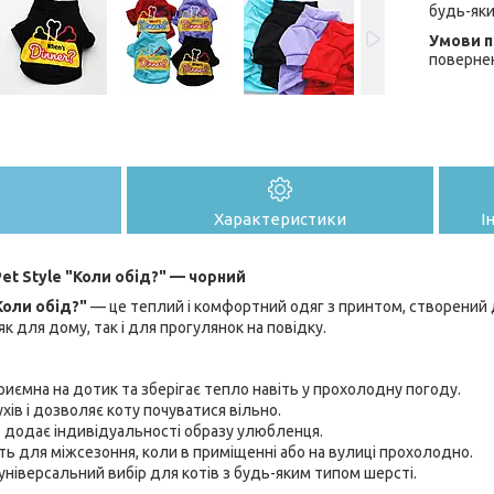
будь-яки
поверне
Характеристики
І
et Style "Коли обід?" — чорний
Коли обід?"
— це теплий і комфортний одяг з принтом, створений дл
 як для дому, так і для прогулянок на повідку.
риємна на дотик та зберігає тепло навіть у прохолодну погоду.
ухів і дозволяє коту почуватися вільно.
 додає індивідуальності образу улюбленця.
ь для міжсезоння, коли в приміщенні або на вулиці прохолодно.
універсальний вибір для котів з будь-яким типом шерсті.