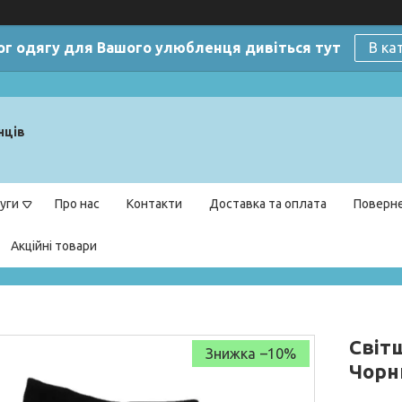
ог одягу для Вашого улюбленця дивіться тут
В ка
нців
уги
Про нас
Контакти
Доставка та оплата
Поверне
Акційні товари
Світш
–10%
Чорн