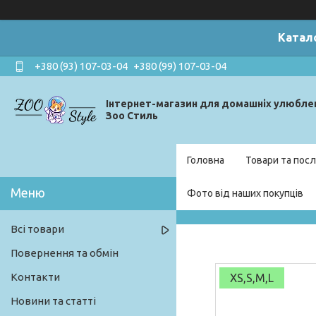
Катал
+380 (93) 107-03-04
+380 (99) 107-03-04
Інтернет-магазин для домашніх улюбле
Зоо Стиль
Головна
Товари та посл
Фото від наших покупців
Всі товари
Повернення та обмін
Контакти
XS,S,M,L
Новини та статті