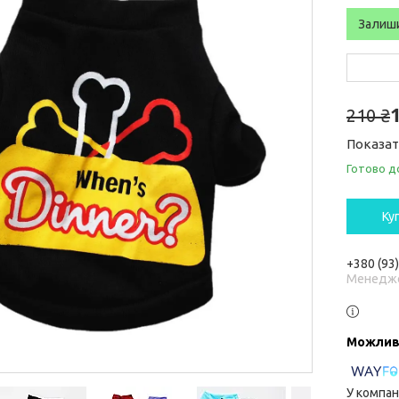
Залиш
210 ₴
Показат
Готово д
Ку
+380 (93
Менедж
У компан