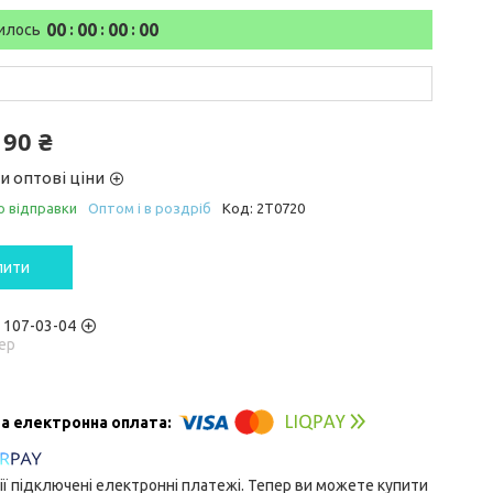
0
0
0
0
0
0
0
0
илось
190 ₴
и оптові ціни
о відправки
Оптом і в роздріб
Код:
2T0720
пити
) 107-03-04
ер
ії підключені електронні платежі. Тепер ви можете купити