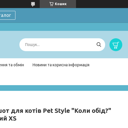
Кошик
талог
ння та обмін
Новини та корисна інформація
от для котів Pet Style "Коли обід?"
ий XS