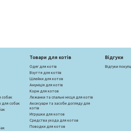
Товари для котів
Відгуки
Одяг для котів
Відгуки покупц
Взуття для котіів
Шлейки для котов
Амуніція для котів
Корм для котов
я собак
Лежанки та спальні місця для котів
у для собак
Аксесуари та засоби догляду для
котів
бак
Игрушки для котов
Средства ухода для котов
Поводки для котов
бак