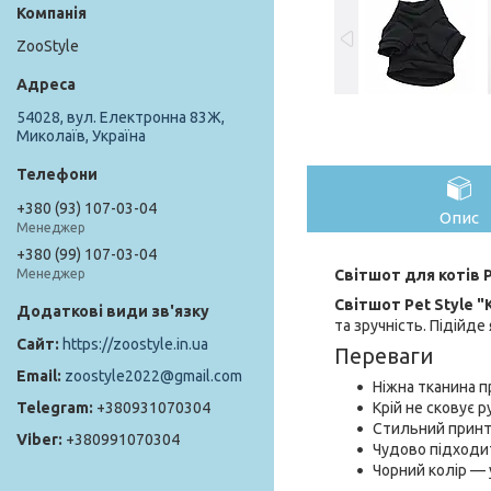
ZooStyle
54028, вул. Електронна 83Ж,
Миколаїв, Україна
+380 (93) 107-03-04
Опис
Менеджер
+380 (99) 107-03-04
Світшот для котів P
Менеджер
Світшот Pet Style "
та зручність. Підійде
https://zoostyle.in.ua
Переваги
zoostyle2022@gmail.com
Ніжна тканина п
Крій не сковує р
+380931070304
Стильний принт
+380991070304
Чудово підходит
Чорний колір — 