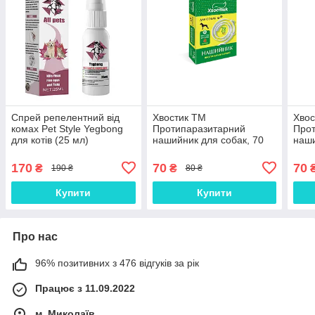
Спрей репелентний від
Хвостик ТМ
Хвос
комах Pet Style Yegbong
Протипаразитарний
Про
для котів (25 мл)
нашийник для собак, 70
наши
см (діазинон), білий
см (
170
70
70
₴
₴
190 ₴
80 ₴
Купити
Купити
Про нас
96% позитивних з 476 відгуків за рік
Працює з 11.09.2022
м. Миколаїв