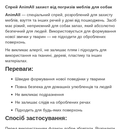
Спрей AnimAll захист від погризів меблів для собак
AnimAll
— спеціальний спрей, розроблений для захисту
меблів, взуття та інших речей у домі від пошкоджень. Засіб
має різкий, неприємний для собак запах, який абсолютно
безпечний для людей. Використовується для формування
нової звички у тварин — не підходити до оброблених
поверхонь.
Не викликає алергії, не залишає плям і підходить для
використання на тканині, дереві, пластику та інших
матеріалах.
Переваги:
Швидке формування нової поведінки у тварини
Повна безпека для домашніх улюбленців та людей
Не викликає подразнення
Не залишає слідів на оброблених речах
Підходить для будь-яких поверхонь
Спосіб застосування:
Перед використанням флакон добре збовтати. Розпилити