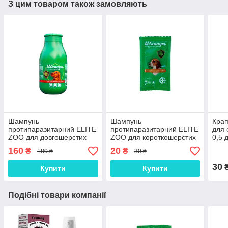
З цим товаром також замовляють
Шампунь
Шампунь
Крап
протипаразитарний ELITE
протипаразитарний ELITE
для 
ZOO для довгошерстих
ZOO для короткошерстих
0,5 д
собак (275 мл)
собак (15 мл)
160
20
₴
₴
180 ₴
30 ₴
30
₴
Купити
Купити
Подібні товари компанії