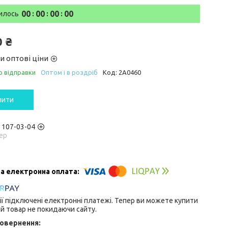
0
0
0
0
0
0
0
0
илось
0 ₴
и оптові ціни
о відправки
Оптом і в роздріб
Код:
2A0460
пити
) 107-03-04
ер
ії підключені електронні платежі. Тепер ви можете купити
й товар не покидаючи сайту.