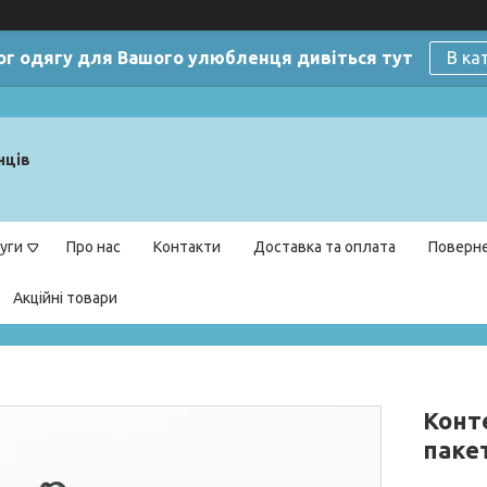
ог одягу для Вашого улюбленця дивіться тут
В ка
нців
уги
Про нас
Контакти
Доставка та оплата
Поверне
Акційні товари
Конте
пакет