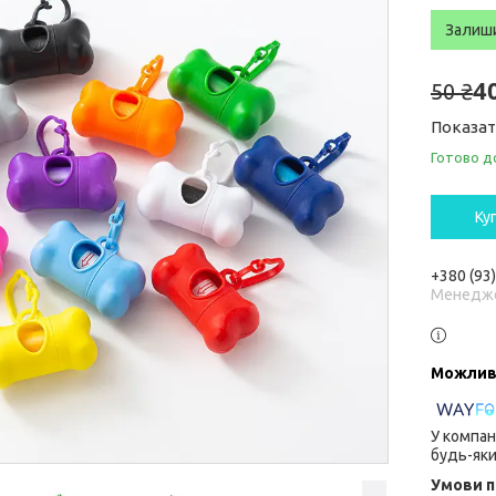
Залиш
4
50 ₴
Показат
Готово д
Ку
+380 (93
Менедж
У компан
будь-яки