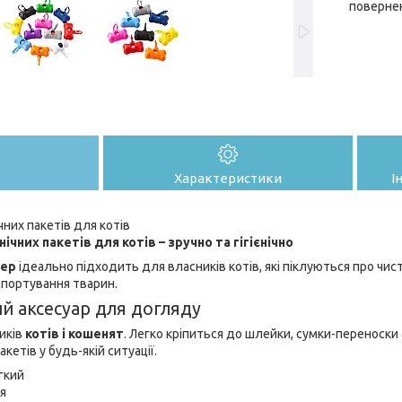
поверне
Характеристики
І
чних пакетів для котів
ічних пакетів для котів – зручно та гігієнічно
сер
ідеально підходить для власників котів, які піклуються про чист
портування тварин.
й аксесуар для догляду
иків
котів і кошенят
. Легко кріпиться до шлейки, сумки-переноски
етів у будь-якій ситуації.
гкий
я