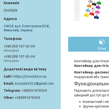
ZooStyle
54028, вул. Електронна 83Ж,
Миколаїв, Україна
+380 (93) 107-03-04
Опис
Менеджер
+380 (99) 107-03-04
Контейнер для гігієні
Менеджер
Контейнер для гігієн
Контейнер-диспен
https://zoostyle.in.ua
подорожей або транс
Функціональни
zoostyle2022@gmail.com
Підходить для власн
+380931070304
швидкий доступ до пак
+380991070304
Компактний і ле
Зручне кріпленн