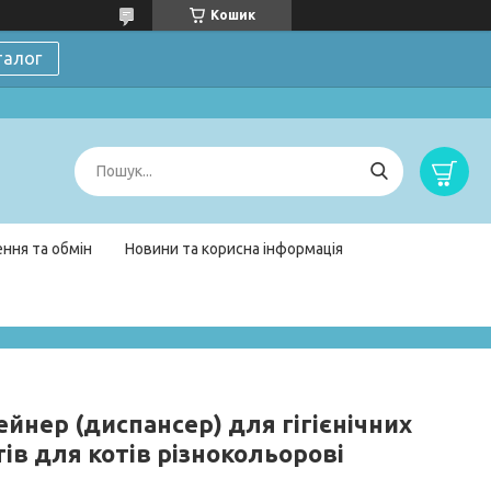
Кошик
талог
ння та обмін
Новини та корисна інформація
йнер (диспансер) для гігієнічних
ів для котів різнокольорові