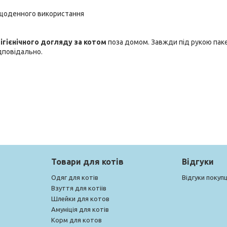
щоденного використання
гігієнічного догляду за котом
поза домом. Завжди під рукою пак
відповідально.
Товари для котів
Відгуки
Одяг для котів
Відгуки покупц
Взуття для котіів
Шлейки для котов
Амуніція для котів
Корм для котов