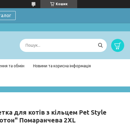
Кошик
талог
ння та обмін
Новини та корисна інформація
ка для котів з кільцем Pet Style
отон" Помаранчева 2XL