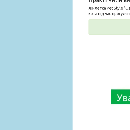
Практичний ви
Жилетка Pet Style "О
кота під час прогуля