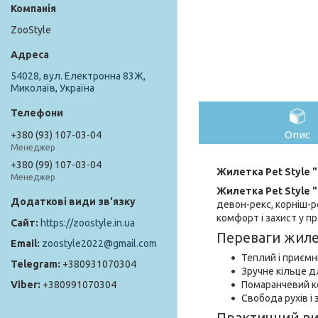
ZooStyle
54028, вул. Електронна 83Ж,
Миколаїв, Україна
Опис
+380 (93) 107-03-04
Менеджер
+380 (99) 107-03-04
Жилетка Pet Style 
Менеджер
Жилетка Pet Style
девон-рекс, корніш-р
комфорт і захист у п
https://zoostyle.in.ua
Переваги жилет
zoostyle2022@gmail.com
Теплий і приємн
+380931070304
Зручне кільце д
+380991070304
Помаранчевий ко
Свобода рухів і 