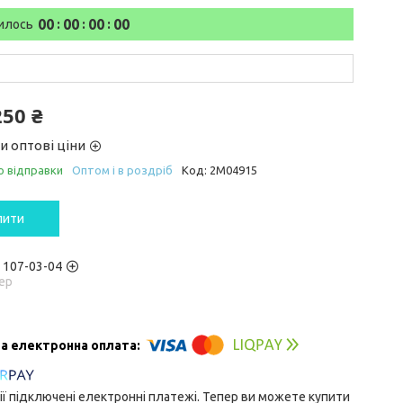
0
0
0
0
0
0
0
0
илось
250 ₴
и оптові ціни
о відправки
Оптом і в роздріб
Код:
2M04915
пити
) 107-03-04
ер
ії підключені електронні платежі. Тепер ви можете купити