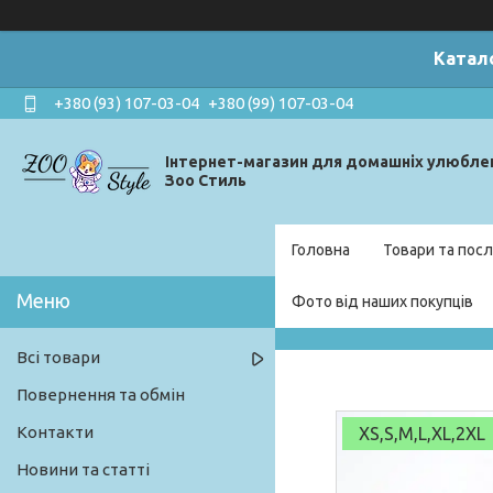
Катал
+380 (93) 107-03-04
+380 (99) 107-03-04
Інтернет-магазин для домашніх улюбле
Зоо Стиль
Головна
Товари та посл
Фото від наших покупців
Всі товари
Повернення та обмін
Контакти
XS,S,M,L,XL,2XL
Новини та статті