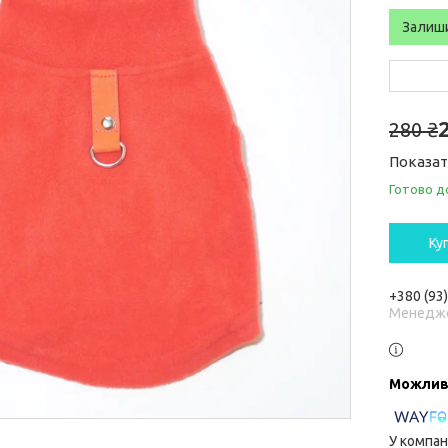
Залиш
280 ₴
Показат
Готово д
Ку
+380 (93
Менедж
У компан