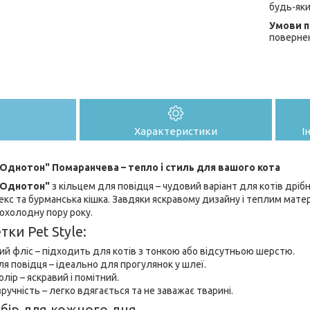
будь-яки
поверне
Характеристики
І
"Однотон" Помаранчева – тепло і стиль для вашого кота
 "Однотон"
з кільцем для повідця – чудовий варіант для котів дрібни
екс та бурманська кішка. Завдяки яскравому дизайну і теплим мате
рохолодну пору року.
ки Pet Style:
ий фліс – підходить для котів з тонкою або відсутньою шерстю.
ля повідця – ідеально для прогулянок у шлеї.
лір – яскравий і помітний.
зручність – легко вдягається та не заважає тварині.