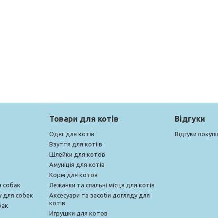
Товари для котів
Відгуки
Одяг для котів
Відгуки покупц
Взуття для котіів
Шлейки для котов
Амуніція для котів
Корм для котов
я собак
Лежанки та спальні місця для котів
у для собак
Аксесуари та засоби догляду для
котів
бак
Игрушки для котов