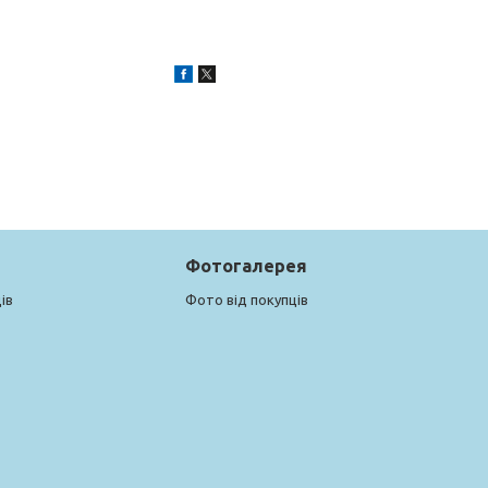
Фотогалерея
ів
Фото від покупців