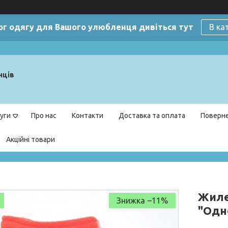
ог одягу для Вашого улюбленця дивіться тут
В ка
нців
уги
Про нас
Контакти
Доставка та оплата
Поверне
Акційні товари
Жилет
–11%
"Одн