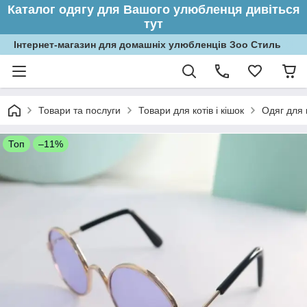
Каталог одягу для Вашого улюбленця дивіться
тут
Інтернет-магазин для домашніх улюбленців Зоо Стиль
Товари та послуги
Товари для котів і кішок
Одяг для 
Топ
–11%