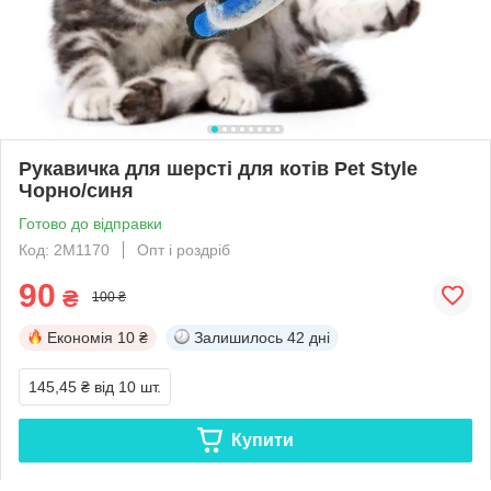
Рукавичка для шерсті для котів Pet Style
Чорно/синя
Готово до відправки
Код: 2M1170
Опт і роздріб
90
₴
100 ₴
Економія
10 ₴
Залишилось
42 дні
145,45 ₴
від 10 шт.
Купити