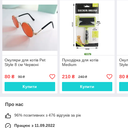
Окуляри для котів Pet
Пуходірка для котів
Окул
Style 8 см Червоні
Medium
Styl
80
210
80
₴
₴
90 ₴
240 ₴
Купити
Купити
Про нас
96% позитивних з 476 відгуків за рік
Працює з 11.09.2022