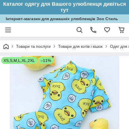
Каталог одягу для Вашого улюбленця дивіться
тут
Інтернет-магазин для домашніх улюбленців Зоо Стиль
Товари та послуги
Товари для котів і кішок
Одяг для 
XS,S,M,L,XL,2XL
–11%