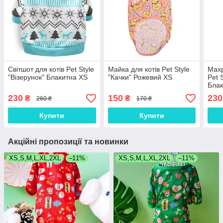
Світшот для котів Pet Style
Майка для котів Pet Style
Махр
"Візерунок" Блакитна XS
"Качки" Рожевий XS
Pet 
Блак
230
150
230
₴
₴
260 ₴
170 ₴
Купити
Купити
Акційні пропозиції та новинки
XS,S,M,L,XL,2XL
–11%
XS,S,M,L,XL,2XL
–11%