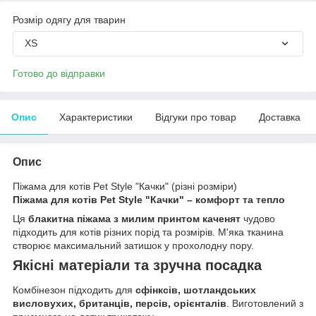
Розмір одягу для тварин
XS
Готово до відправки
Опис
Характеристики
Відгуки про товар
Доставка
Опис
Піжама для котів Pet Style "Качки" (різні розміри)
Піжама для котів Pet Style "Качки" – комфорт та тепло
Ця
блакитна піжама з милим принтом каченят
чудово
підходить для котів різних порід та розмірів. М'яка тканина
створює максимальний затишок у прохолодну пору.
Якісні матеріали та зручна посадка
Комбінезон підходить для
сфінксів, шотландських
висловухих, британців, персів, орієнталів
. Виготовлений з