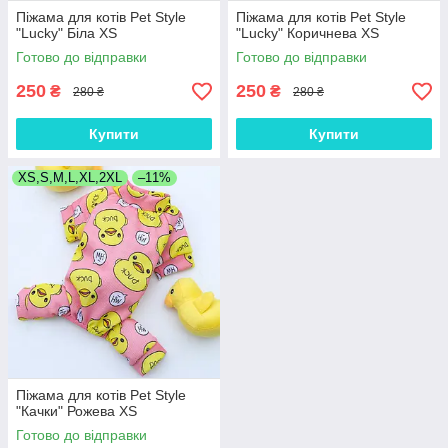
Піжама для котів Pet Style
Піжама для котів Pet Style
"Lucky" Біла XS
"Lucky" Коричнева XS
Готово до відправки
Готово до відправки
250
250
₴
₴
280 ₴
280 ₴
Купити
Купити
XS,S,M,L,XL,2XL
–11%
Піжама для котів Pet Style
"Качки" Рожева XS
Готово до відправки