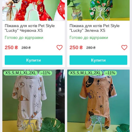
Піжама для котів Pet Style
Піжама для котів Pet Style
"Lucky" Червона XS
"Lucky" Зелена XS
Готово до відправки
Готово до відправки
250
250
₴
₴
280 ₴
280 ₴
Купити
Купити
XS,S,M,L,XL,2XL
–11%
XS,S,M,L,XL,2XL
–11%