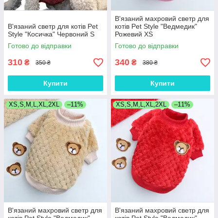
В'язаний махровий светр для
В'язаний светр для котів Pet
котів Pet Style "Ведмедик"
Style "Косичка" Червоний S
Рожевий XS
Готово до відправки
Готово до відправки
310
340
₴
₴
350 ₴
380 ₴
Купити
Купити
XS,S,M,L,XL,2XL
–11%
XS,S,M,L,XL,2XL
–11%
В'язаний махровий светр для
В'язаний махровий светр для