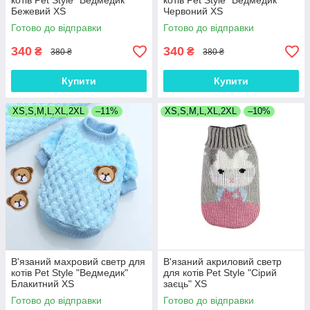
котів Pet Style "Ведмедик"
котів Pet Style "Ведмедик"
Бежевий XS
Червоний XS
Готово до відправки
Готово до відправки
340
340
₴
₴
380 ₴
380 ₴
Купити
Купити
XS,S,M,L,XL,2XL
–11%
XS,S,M,L,XL,2XL
–10%
В'язаний махровий светр для
В'язаний акриловий светр
котів Pet Style "Ведмедик"
для котів Pet Style "Сірий
Блакитний XS
заєць" XS
Готово до відправки
Готово до відправки