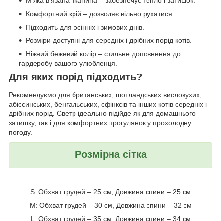
М'яка в'язана тканина – забезпечує тепло і затишок.
Комфортний крій – дозволяє вільно рухатися.
Підходить для осінніх і зимових днів.
Розміри доступні для середніх і дрібних порід котів.
Ніжний бежевий колір – стильне доповнення до
гардеробу вашого улюбленця.
Для яких порід підходить?
Рекомендуємо для британських, шотландських висловухих,
абіссинських, бенгальських, сфінксів та інших котів середніх і
дрібних порід. Светр ідеально підійде як для домашнього
затишку, так і для комфортних прогулянок у прохолодну
погоду.
Розмірна сітка
S: Обхват грудей – 25 см, Довжина спини – 25 см
M: Обхват грудей – 30 см, Довжина спини – 32 см
L: Обхват грудей – 35 см, Довжина спини – 34 см