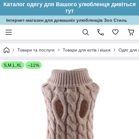
Каталог одягу для Вашого улюбленця дивіться
тут
Інтернет-магазин для домашніх улюбленців Зоо Стиль
Товари та послуги
Товари для котів і кішок
Одяг для 
S,M,L,XL
–11%