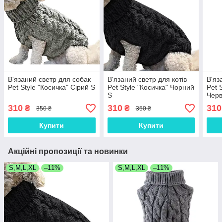
В'язаний светр для собак
В'язаний светр для котів
В'яз
Pet Style "Косичка" Сірий S
Pet Style "Косичка" Чорний
Pet 
S
Чер
310
310
310
₴
₴
350 ₴
350 ₴
Купити
Купити
Акційні пропозиції та новинки
S,M,L,XL
–11%
S,M,L,XL
–11%