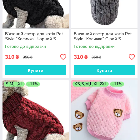
В'язаний светр для котів Pet
В'язаний светр для котів Pet
Style "Косичка" Чорний S
Style "Косичка" Сірий S
Готово до відправки
Готово до відправки
310
310
₴
₴
350 ₴
350 ₴
Купити
Купити
S,M,L,XL
–11%
XS,S,M,L,XL,2XL
–11%