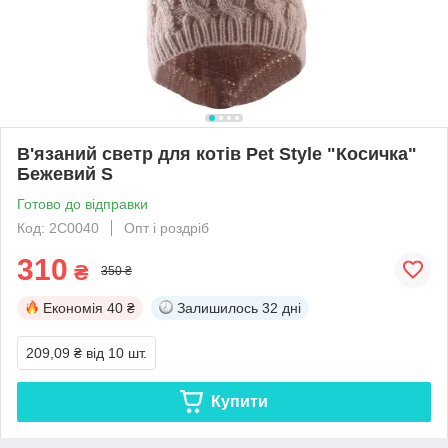
В'язаний светр для котів Pet Style "Косичка"
Бежевий S
Готово до відправки
Код: 2C0040
Опт і роздріб
310
₴
350 ₴
Економія
40 ₴
Залишилось
32 дні
209,09 ₴
від 10 шт.
Купити