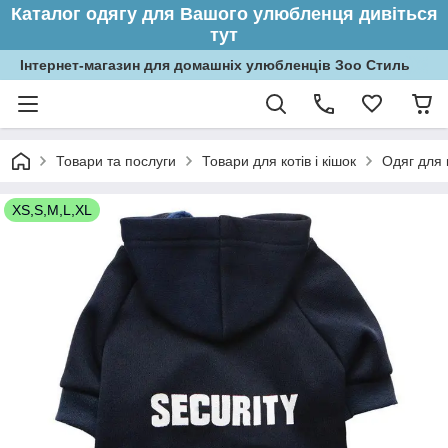
Каталог одягу для Вашого улюбленця дивіться
тут
Інтернет-магазин для домашніх улюбленців Зоо Стиль
Товари та послуги
Товари для котів і кішок
Одяг для 
XS,S,M,L,XL