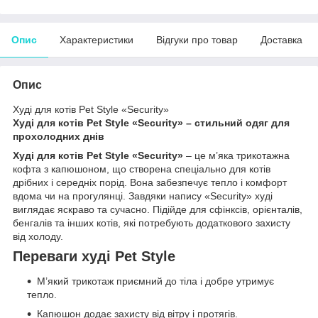
Опис
Характеристики
Відгуки про товар
Доставка
Опис
Худі для котів Pet Style «Security»
Худі для котів Pet Style «Security» – стильний одяг для
прохолодних днів
Худі для котів Pet Style «Security»
– це м’яка трикотажна
кофта з капюшоном, що створена спеціально для котів
дрібних і середніх порід. Вона забезпечує тепло і комфорт
вдома чи на прогулянці. Завдяки напису «Security» худі
виглядає яскраво та сучасно. Підійде для сфінксів, орієнталів,
бенгалів та інших котів, які потребують додаткового захисту
від холоду.
Переваги худі Pet Style
М’який трикотаж приємний до тіла і добре утримує
тепло.
Капюшон додає захисту від вітру і протягів.