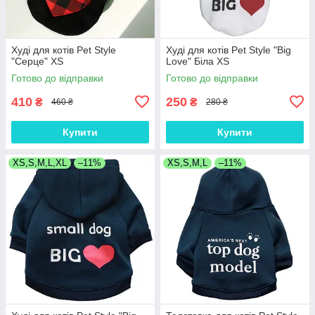
Худі для котів Pet Style
Худі для котів Pet Style "Big
"Серце" XS
Love" Біла XS
Готово до відправки
Готово до відправки
410
250
₴
₴
460 ₴
280 ₴
Купити
Купити
XS,S,M,L,XL
–11%
XS,S,M,L
–11%