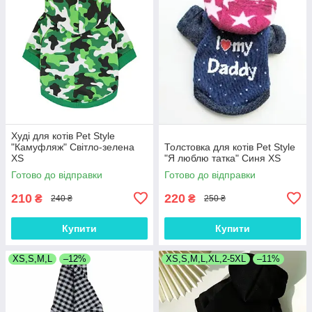
Худі для котів Pet Style
"Камуфляж" Світло-зелена
Толстовка для котів Pet Style
XS
"Я люблю татка" Синя XS
Готово до відправки
Готово до відправки
210
220
₴
₴
240 ₴
250 ₴
Купити
Купити
XS,S,M,L
–12%
XS,S,M,L,XL,2-5XL
–11%