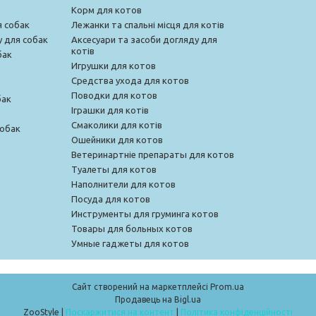
Корм для котов
я собак
Лежанки та спальні місця для котів
у для собак
Аксесуари та засоби догляду для
котів
бак
Игрушки для котов
Средства ухода для котов
Поводки для котов
бак
Іграшки для котів
Смаколики для котів
собак
Ошейники для котов
Ветеринартніе препараты для котов
Туалеты для котов
Наполнители для котов
Посуда для котов
Инструменты для груминга котов
Товары для больных котов
Умные гаджеты для котов
Сайт створений на маркетплейсі
Prom.ua
Продавець на Bigl.ua
ZooStyle |
Поскаржитися на контент
|
Політика конфіденційності