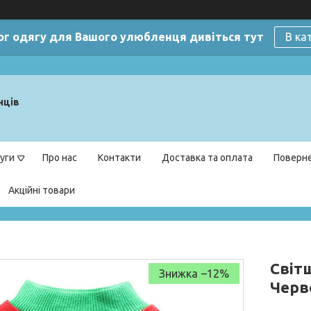
ог одягу для Вашого улюбленця дивіться тут
В ка
нців
уги
Про нас
Контакти
Доставка та оплата
Поверне
Акційні товари
Світш
–12%
Черв