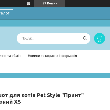
Кошик
талог
ння та обмін
Новини та корисна інформація
от для котів Pet Style "Принт"
оний XS