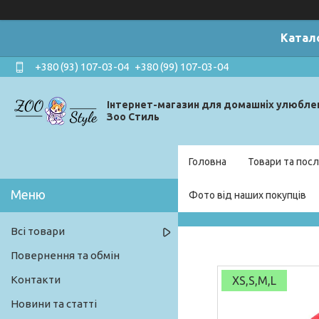
Катал
+380 (93) 107-03-04
+380 (99) 107-03-04
Інтернет-магазин для домашніх улюбле
Зоо Стиль
Головна
Товари та посл
Фото від наших покупців
Всі товари
Повернення та обмін
Контакти
XS,S,M,L
Новини та статті