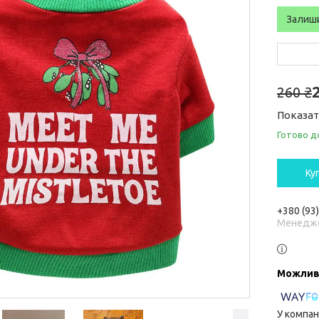
Залиш
260 ₴
Показат
Готово д
Ку
+380 (93
Менедж
У компан