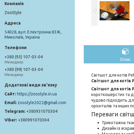
ZooStyle
54028, вул. Електронна 83Ж,
Миколаїв, Україна
+380 (93) 107-03-04
Опис
Менеджер
+380 (99) 107-03-04
Світшот для котів Pet
Менеджер
Світшот для котів P
Світшот для котів P
https://zoostyle.in.ua
короткошерстих та де
чудово підходить для
zoostyle2022@gmail.com
орієнталів та інших п
+380931070304
Переваги світш
+380991070304
Трикотажна ткан
Дизайн із яскра
Манжети та крій