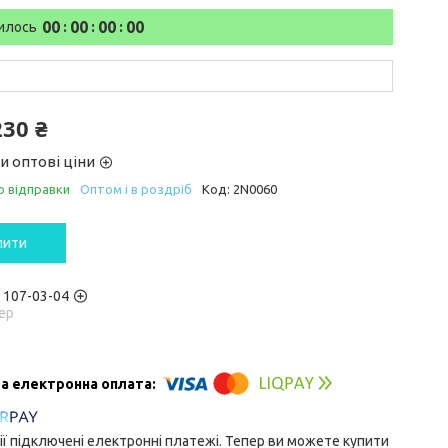
0
0
0
0
0
0
0
0
илось
230 ₴
и оптові ціни
о відправки
Оптом і в роздріб
Код:
2N0060
пити
) 107-03-04
ер
ії підключені електронні платежі. Тепер ви можете купити