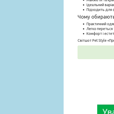
Ідеальний варіа
Підходить для 
Чому обирають 
Практичний одя
Легко переться 
Комфорт і естет
Світшот Pet Style «П