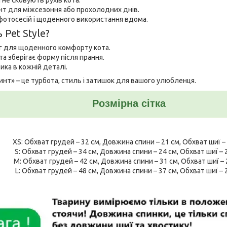
нт для міжсезоння або прохолодних днів.
фотосесій і щоденного використання вдома.
Pet Style?
г для щоденного комфорту кота.
та зберігає форму після прання.
ика в кожній деталі.
ринт» – це турбота, стиль і затишок для вашого улюбленця.
Розмірна сітка
XS: Обхват грудей – 32 см, Довжина спини – 21 см, Обхват шиї –
S: Обхват грудей – 34 см, Довжина спини – 24 см, Обхват шиї – 
M: Обхват грудей – 42 см, Довжина спини – 31 см, Обхват шиї – 
L: Обхват грудей – 48 см, Довжина спини – 37 см, Обхват шиї – 