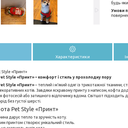
будь-яки
поверне
Характеристики
І
 Style «Принт»
et Style «Принт» – комфорт і стиль у прохолодну пору
et Style «Принт»
– теплий і м’який одяг із трикотажної тканини, 
коративних котів. Завдяки яскравому принту з написом, кофта дод
 фотосесій або затишного відпочинку вдома. Світшот підходить для
орід без густої шерсті.
ота Pet Style «Принт»
ина дарує тепло та зручність коту.
вим принтом створює унікальний стиль.
 не сковують рухів кота.