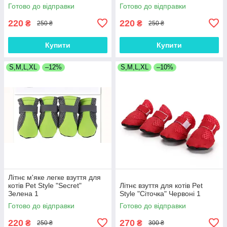
Готово до відправки
Готово до відправки
220
220
₴
₴
250 ₴
250 ₴
Купити
Купити
S,M,L,XL
–12%
S,M,L,XL
–10%
Літнє м'яке легке взуття для
котів Pet Style "Secret"
Літнє взуття для котів Pet
Зелена 1
Style "Сіточка" Червоні 1
Готово до відправки
Готово до відправки
220
270
₴
₴
250 ₴
300 ₴