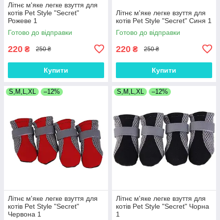
Літнє м'яке легке взуття для
котів Pet Style "Secret"
Літнє м'яке легке взуття для
Рожеве 1
котів Pet Style "Secret" Синя 1
Готово до відправки
Готово до відправки
220
220
₴
₴
250 ₴
250 ₴
Купити
Купити
S,M,L,XL
–12%
S,M,L,XL
–12%
Літнє м'яке легке взуття для
Літнє м'яке легке взуття для
котів Pet Style "Secret"
котів Pet Style "Secret" Чорна
Червона 1
1