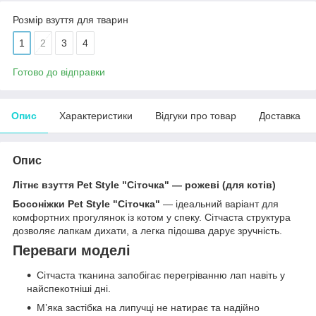
Розмір взуття для тварин
1
2
3
4
Готово до відправки
Опис
Характеристики
Відгуки про товар
Доставка
Опис
Літнє взуття Pet Style "Сіточка" — рожеві (для котів)
Босоніжки Pet Style "Сіточка"
— ідеальний варіант для
комфортних прогулянок із котом у спеку. Сітчаста структура
дозволяє лапкам дихати, а легка підошва дарує зручність.
Переваги моделі
Сітчаста тканина запобігає перегріванню лап навіть у
найспекотніші дні.
М’яка застібка на липучці не натирає та надійно