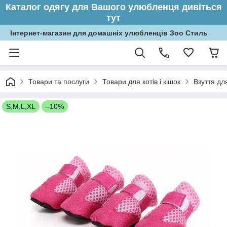
Каталог одягу для Вашого улюбленця дивіться
тут
Інтернет-магазин для домашніх улюбленців Зоо Стиль
Товари та послуги
Товари для котів і кішок
Взуття для
S,M,L,XL
–10%