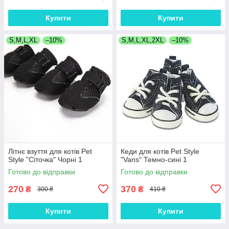
Купити
Купити
S,M,L,XL
–10%
S,M,L,XL,2XL
–10%
Літнє взуття для котів Pet
Кеди для котів Pet Style
Style "Сіточка" Чорні 1
"Vans" Темно-сині 1
Готово до відправки
Готово до відправки
270
370
₴
₴
300 ₴
410 ₴
Купити
Купити