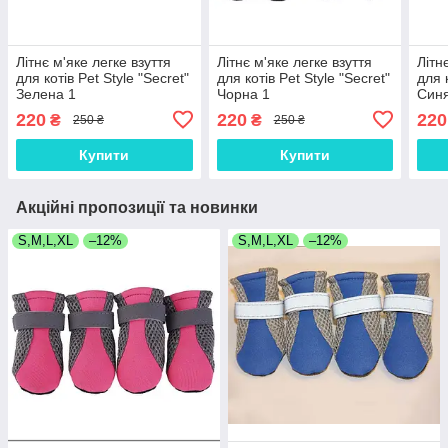
Літнє м'яке легке взуття
Літнє м'яке легке взуття
Літн
для котів Pet Style "Secret"
для котів Pet Style "Secret"
для 
Зелена 1
Чорна 1
Синя
220
220
220
₴
₴
250 ₴
250 ₴
Купити
Купити
Акційні пропозиції та новинки
S,M,L,XL
–12%
S,M,L,XL
–12%