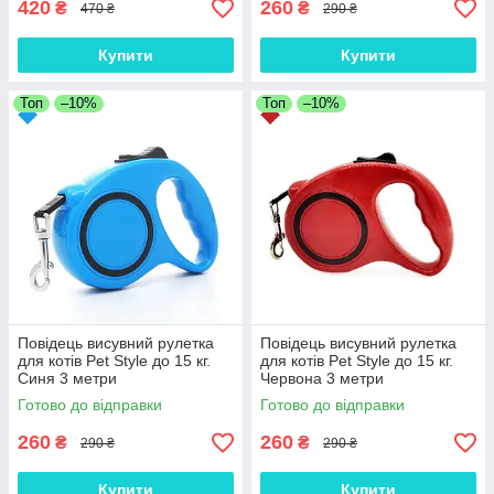
420
260
₴
₴
470 ₴
290 ₴
Купити
Купити
Топ
–10%
Топ
–10%
Повідець висувний рулетка
Повідець висувний рулетка
для котів Pet Style до 15 кг.
для котів Pet Style до 15 кг.
Синя 3 метри
Червона 3 метри
Готово до відправки
Готово до відправки
260
260
₴
₴
290 ₴
290 ₴
Купити
Купити