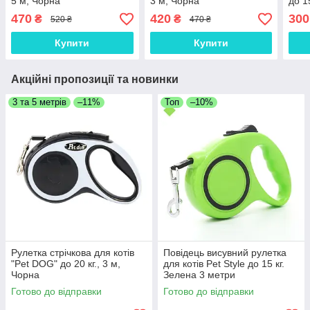
5 м, Чорна
3 м, Чорна
до 1
470
420
300
₴
₴
520 ₴
470 ₴
Купити
Купити
Акційні пропозиції та новинки
3 та 5 метрів
–11%
Топ
–10%
Рулетка стрічкова для котів
Повідець висувний рулетка
"Pet DOG" до 20 кг., 3 м,
для котів Pet Style до 15 кг.
Чорна
Зелена 3 метри
Готово до відправки
Готово до відправки