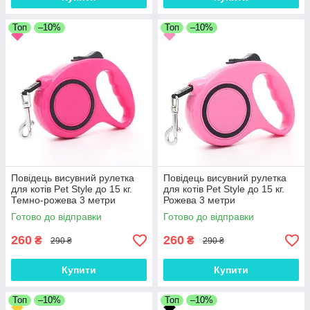
Топ
–10%
Топ
–10%
Повідець висувний рулетка
Повідець висувний рулетка
для котів Pet Style до 15 кг.
для котів Pet Style до 15 кг.
Темно-рожева 3 метри
Рожева 3 метри
Готово до відправки
Готово до відправки
260
260
₴
₴
290 ₴
290 ₴
Купити
Купити
Топ
–10%
Топ
–10%