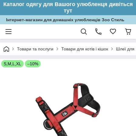
Каталог одягу для Вашого улюбленця дивіться
тут
Інтернет-магазин для домашніх улюбленців Зоо Стиль
Товари та послуги
Товари для котів і кішок
Шлеї для 
S,M,L,XL
–10%