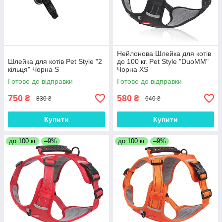
Нейлонова Шлейка для котів
Шлейка для котів Pet Style "2
до 100 кг. Pet Style "DuoMM"
кільця" Чорна S
Чорна XS
Готово до відправки
Готово до відправки
750
580
₴
₴
830 ₴
640 ₴
Купити
Купити
до 100 кг
–9%
до 100 кг
–9%