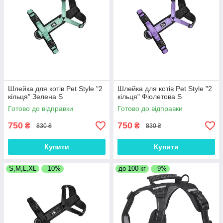
Шлейка для котів Pet Style "2
Шлейка для котів Pet Style "2
кільця" Зелена S
кільця" Фіолетова S
Готово до відправки
Готово до відправки
750
750
₴
₴
830 ₴
830 ₴
Купити
Купити
S,M,L,XL
–10%
до 100 кг
–9%