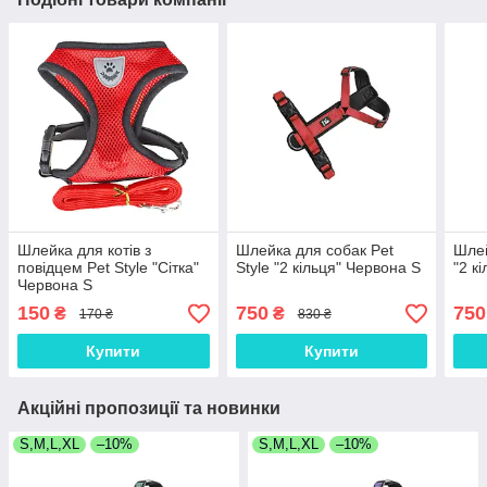
Шлейка для котів з
Шлейка для собак Pet
Шлей
повідцем Pet Style "Сітка"
Style "2 кільця" Червона S
"2 к
Червона S
150
750
750
₴
₴
170 ₴
830 ₴
Купити
Купити
Акційні пропозиції та новинки
S,M,L,XL
–10%
S,M,L,XL
–10%