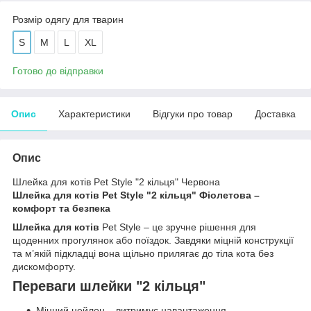
Розмір одягу для тварин
S
M
L
XL
Готово до відправки
Опис
Характеристики
Відгуки про товар
Доставка
Опис
Шлейка для котів Pet Style "2 кільця" Червона
Шлейка для котів Pet Style "2 кільця" Фіолетова –
комфорт та безпека
Шлейка для котів
Pet Style – це зручне рішення для
щоденних прогулянок або поїздок. Завдяки міцній конструкції
та м’якій підкладці вона щільно прилягає до тіла кота без
дискомфорту.
Переваги шлейки "2 кільця"
Міцний нейлон – витримує навантаження