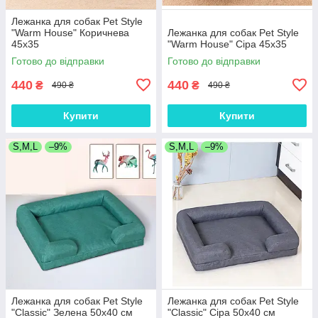
Лежанка для собак Pet Style
"Warm House" Коричнева
Лежанка для собак Pet Style
45х35
"Warm House" Сіра 45х35
Готово до відправки
Готово до відправки
440
440
₴
₴
490 ₴
490 ₴
Купити
Купити
S,M,L
–9%
S,M,L
–9%
Лежанка для собак Pet Style
Лежанка для собак Pet Style
"Classic" Зелена 50х40 см
"Classic" Сіра 50х40 см