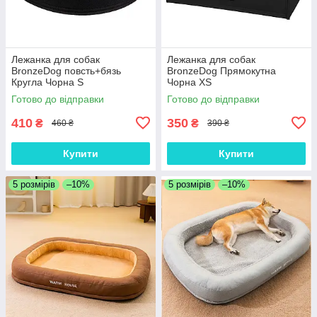
Лежанка для собак
Лежанка для собак
BronzeDog повсть+бязь
BronzeDog Прямокутна
Кругла Чорна S
Чорна XS
Готово до відправки
Готово до відправки
410
350
₴
₴
460 ₴
390 ₴
Купити
Купити
5 розмірів
–10%
5 розмірів
–10%