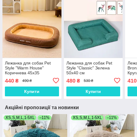
Лежанка для собак Pet
Лежанка для собак Pet
Лежа
Style "Warm House"
Style "Classic" Зелена
Bron
Коричнева 45х35
50х40 см
Круг
440
480
410
₴
₴
490 ₴
530 ₴
Купити
Купити
Акційні пропозиції та новинки
XS,S,M,L,1-5XL
–11%
XS,S,M,L,1-5XL
–11%