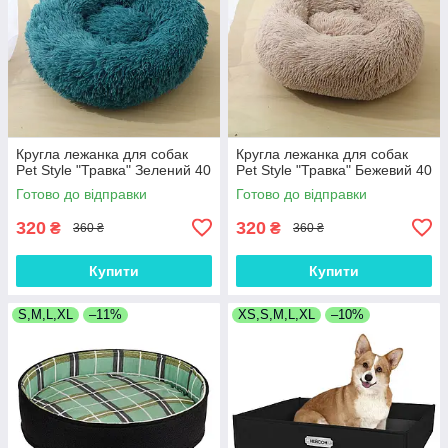
Кругла лежанка для собак
Кругла лежанка для собак
Pet Style "Травка" Зелений 40
Pet Style "Травка" Бежевий 40
Готово до відправки
Готово до відправки
320
320
₴
₴
360 ₴
360 ₴
Купити
Купити
S,M,L,XL
–11%
XS,S,M,L,XL
–10%