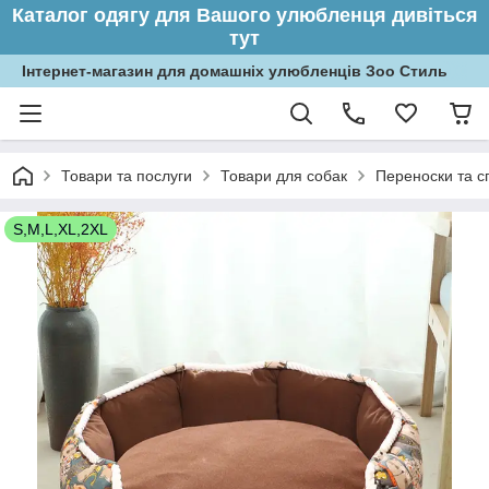
Каталог одягу для Вашого улюбленця дивіться
тут
Інтернет-магазин для домашніх улюбленців Зоо Стиль
Товари та послуги
Товари для собак
Переноски та с
S,M,L,XL,2XL