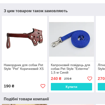
З цим товаром також замовляють
Намордник для собак Pet
Капроновий повідець для
Літн
Style "Pet" Коричневий XS
собак Pet Style "Exterme"
Styl
1,5 м Синій
240
270
₴
270 ₴
190
₴
Купити
Подібні товари компанії