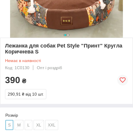
Лежанка для собак Pet Style "Принт" Кругла
Коричнева S
Немає в наявності
Код: 1C0130
Опт і роздріб
390
₴
290,91 ₴
від 10 шт.
Розмір
S
M
L
XL
XXL