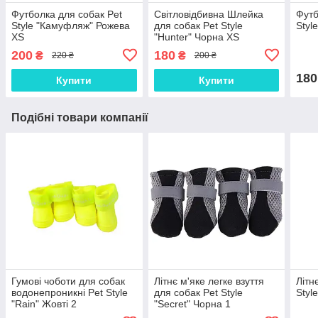
Футболка для собак Pet
Світловідбивна Шлейка
Футб
Style "Камуфляж" Рожева
для собак Pet Style
Styl
XS
"Hunter" Чорна XS
200
180
₴
₴
220 ₴
200 ₴
180
Купити
Купити
Подібні товари компанії
Гумові чоботи для собак
Літнє м'яке легке взуття
Літн
водонепроникні Pet Style
для собак Pet Style
Styl
"Rain" Жовті 2
"Secret" Чорна 1