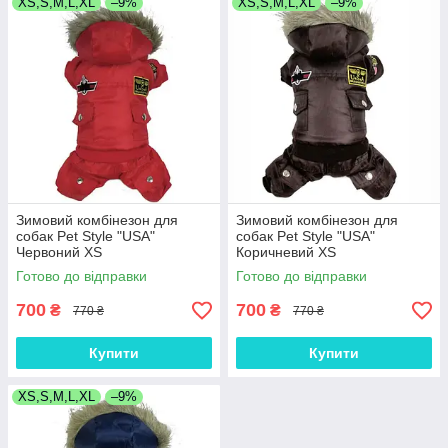
XS,S,M,L,XL
–9%
XS,S,M,L,XL
–9%
Зимовий комбінезон для
Зимовий комбінезон для
собак Pet Style "USA"
собак Pet Style "USA"
Червоний XS
Коричневий XS
Готово до відправки
Готово до відправки
700
700
₴
₴
770 ₴
770 ₴
Купити
Купити
XS,S,M,L,XL
–9%