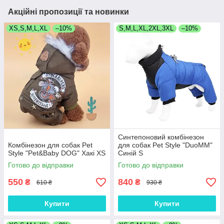
Акційні пропозиції та новинки
XS,S,M,L,XL
–10%
S,M,L,XL,2XL,3XL
–10%
Синтепоновий комбінезон
Комбінезон для собак Pet
для собак Pet Style "DuoMM"
Style "Pet&Baby DOG" Хакі XS
Синій S
Готово до відправки
Готово до відправки
550
840
₴
₴
610 ₴
930 ₴
Купити
Купити