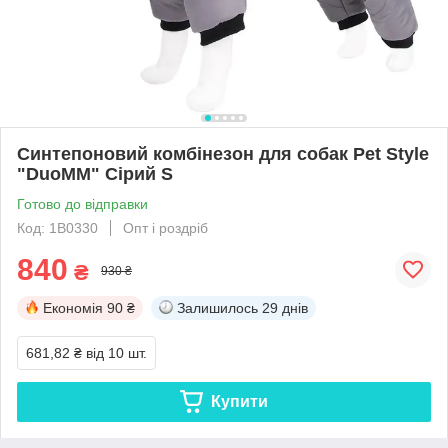
Синтепоновий комбінезон для собак Pet Style
"DuoMM" Сірий S
Готово до відправки
Код: 1B0330
Опт і роздріб
840
₴
930 ₴
Економія
90 ₴
Залишилось
29 днів
681,82 ₴
від 10 шт.
Купити