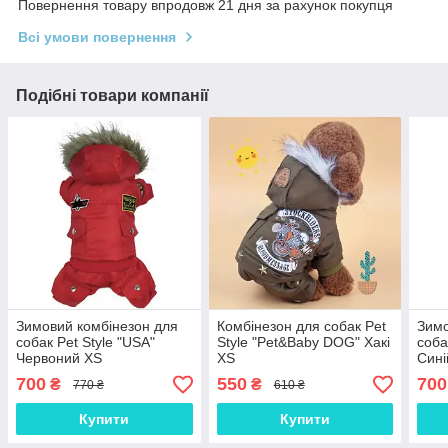
Повернення товару впродовж 21 дня за рахунок покупця
Всі умови повернення
Подібні товари компанії
Зимовий комбінезон для
Комбінезон для собак Pet
Зимо
собак Pet Style "USA"
Style "Pet&Baby DOG" Хакі
соба
Червоний XS
XS
Сині
700
550
700
₴
₴
770 ₴
610 ₴
Купити
Купити