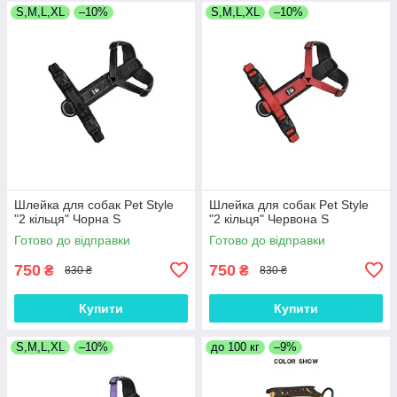
S,M,L,XL
–10%
S,M,L,XL
–10%
Шлейка для собак Pet Style
Шлейка для собак Pet Style
"2 кільця" Чорна S
"2 кільця" Червона S
Готово до відправки
Готово до відправки
750
750
₴
₴
830 ₴
830 ₴
Купити
Купити
S,M,L,XL
–10%
до 100 кг
–9%