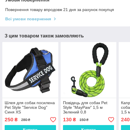
Повернення товару впродовж 21 дня за рахунок покупця
Всі умови повернення
З цим товаром також замовляють
Шлея для собак посилена
Повідець для собак Pet
Капр
Pet Style "Service Dog"
Style "MayPaw" 1,5 м
соба
Синя XS
Зелений 0,8
1,5 
250
130
240
₴
₴
280 ₴
150 ₴
Купити
Купити