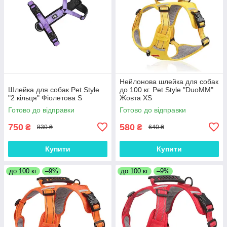
Нейлонова шлейка для собак
Шлейка для собак Pet Style
до 100 кг. Pet Style "DuoMM"
"2 кільця" Фіолетова S
Жовта XS
Готово до відправки
Готово до відправки
750
580
₴
₴
830 ₴
640 ₴
Купити
Купити
до 100 кг
–9%
до 100 кг
–9%