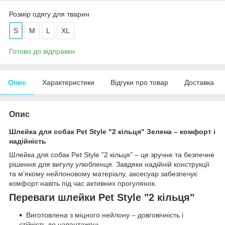
Розмір одягу для тварин
S
M
L
XL
Готово до відправки
Опис
Характеристики
Відгуки про товар
Доставка
Опис
Шлейка для собак Pet Style "2 кільця" Зелена – комфорт і
надійність
Шлейка для собак Pet Style "2 кільця" – це зручне та безпечне
рішення для вигулу улюбленця. Завдяки надійній конструкції
та м’якому нейлоновому матеріалу, аксесуар забезпечує
комфорт навіть під час активних прогулянок.
Переваги шлейки Pet Style "2 кільця"
Виготовлена з міцного нейлону – довговічність і
стійкість до навантажень.