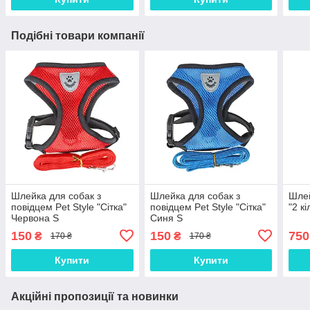
Подібні товари компанії
Шлейка для собак з
Шлейка для собак з
Шлей
повідцем Pet Style "Сітка"
повідцем Pet Style "Сітка"
"2 к
Червона S
Синя S
150
150
750
₴
₴
170 ₴
170 ₴
Купити
Купити
Акційні пропозиції та новинки