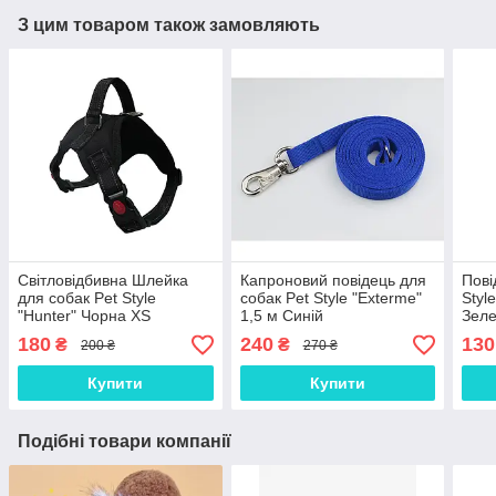
З цим товаром також замовляють
Світловідбивна Шлейка
Капроновий повідець для
Пові
для собак Pet Style
собак Pet Style "Exterme"
Styl
"Hunter" Чорна XS
1,5 м Синій
Зеле
180
240
130
₴
₴
200 ₴
270 ₴
Купити
Купити
Подібні товари компанії