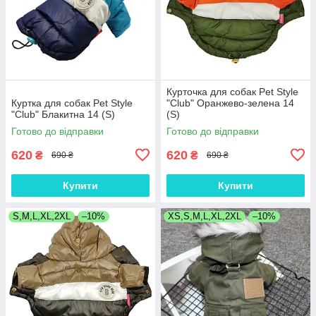
Курточка для собак Pet Style
Куртка для собак Pet Style
"Club" Оранжево-зелена 14
"Club" Блакитна 14 (S)
(S)
Готово до відправки
Готово до відправки
620
620
₴
₴
690 ₴
690 ₴
Купити
Купити
S,M,L,XL,2XL
–10%
XS,S,M,L,XL,2XL
–10%