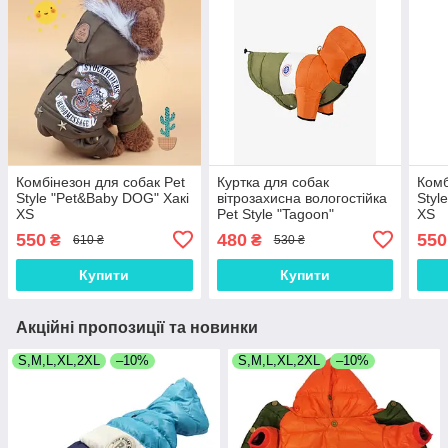
Комбінезон для собак Pet
Куртка для собак
Комб
Style "Pet&Baby DOG" Хакі
вітрозахисна вологостійка
Styl
XS
Pet Style "Tagoon"
XS
Помаранчево-зелена S
550
480
550
₴
₴
610 ₴
530 ₴
Купити
Купити
Акційні пропозиції та новинки
S,M,L,XL,2XL
–10%
S,M,L,XL,2XL
–10%