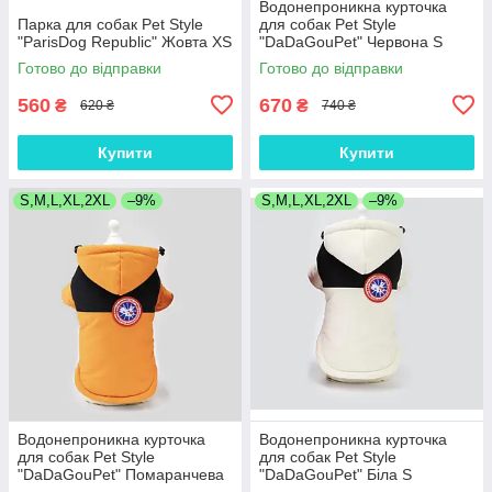
Водонепроникна курточка
Парка для собак Pet Style
для собак Pet Style
"ParisDog Republic" Жовта XS
"DaDaGouPet" Червона S
Готово до відправки
Готово до відправки
560
670
₴
₴
620 ₴
740 ₴
Купити
Купити
S,M,L,XL,2XL
–9%
S,M,L,XL,2XL
–9%
Водонепроникна курточка
Водонепроникна курточка
для собак Pet Style
для собак Pet Style
"DaDaGouPet" Помаранчева
"DaDaGouPet" Біла S
S