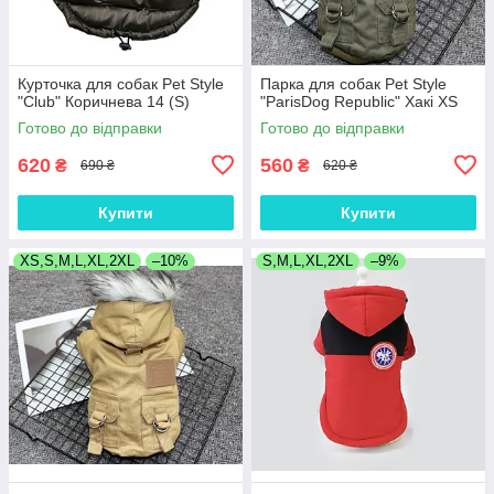
Курточка для собак Pet Style
Парка для собак Pet Style
"Club" Коричнева 14 (S)
"ParisDog Republic" Хакі XS
Готово до відправки
Готово до відправки
620
560
₴
₴
690 ₴
620 ₴
Купити
Купити
XS,S,M,L,XL,2XL
–10%
S,M,L,XL,2XL
–9%