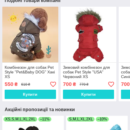
Подібні товари компанії
Комбінезон для собак Pet
Зимовий комбінезон для
Зимо
Style "Pet&Baby DOG" Хакі
собак Pet Style "USA"
соба
XS
Червоний XS
Сині
550
700
700
₴
₴
610 ₴
770 ₴
Купити
Купити
Акційні пропозиції та новинки
XS,S,M,L,XL,2XL
–11%
S,M,L,XL,2XL
–10%