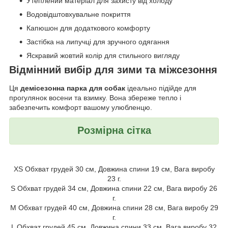
Утеплений матеріал для захисту від холоду
Водовідштовхувальне покриття
Капюшон для додаткового комфорту
Застібка на липучці для зручного одягання
Яскравий жовтий колір для стильного вигляду
Відмінний вибір для зими та міжсезоння
Ця
демісезонна парка для собак
ідеально підійде для
прогулянок восени та взимку. Вона збереже тепло і
забезпечить комфорт вашому улюбленцю.
Розмірна сітка
XS Обхват грудей 30 см, Довжина спини 19 см, Вага виробу
23 г.
S Обхват грудей 34 см, Довжина спини 22 см, Вага виробу 26
г.
M Обхват грудей 40 см, Довжина спини 28 см, Вага виробу 29
г.
L Обхват грудей 45 см, Довжина спини 33 см, Вага виробу 32