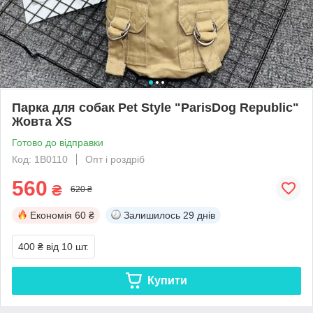
Парка для собак Pet Style "ParisDog Republic"
Жовта XS
Готово до відправки
Код: 1B0110
Опт і роздріб
560
₴
620 ₴
Економія
60 ₴
Залишилось
29 днів
400 ₴
від 10 шт.
Купити