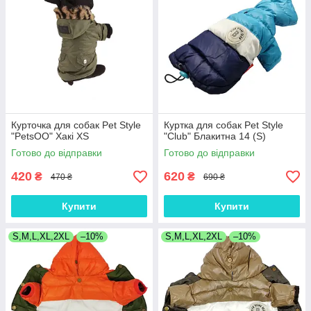
Курточка для собак Pet Style
Куртка для собак Pet Style
"PetsOO" Хакі XS
"Club" Блакитна 14 (S)
Готово до відправки
Готово до відправки
420
620
₴
₴
470 ₴
690 ₴
Купити
Купити
S,M,L,XL,2XL
–10%
S,M,L,XL,2XL
–10%