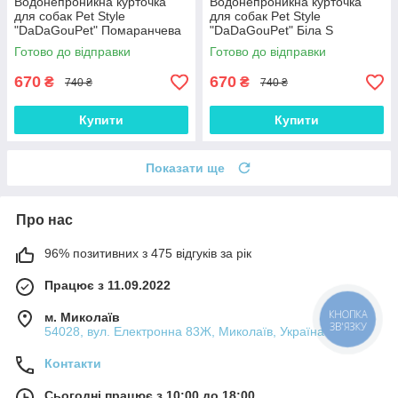
Водонепроникна курточка
Водонепроникна курточка
для собак Pet Style
для собак Pet Style
"DaDaGouPet" Помаранчева
"DaDaGouPet" Біла S
S
Готово до відправки
Готово до відправки
670
670
₴
₴
740 ₴
740 ₴
Купити
Купити
Показати ще
Про нас
96% позитивних з 475 відгуків за рік
Працює з 11.09.2022
КНОПКА
м. Миколаїв
ЗВ'ЯЗКУ
54028, вул. Електронна 83Ж, Миколаїв, Україна
Контакти
Сьогодні працює з 10:00 до 18:00