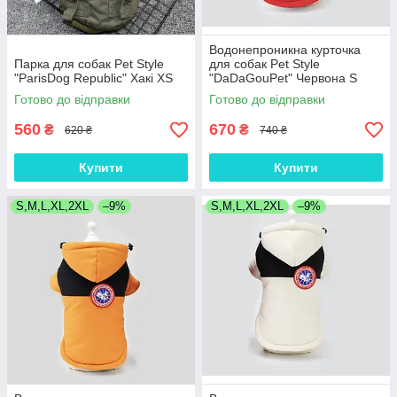
Водонепроникна курточка
Парка для собак Pet Style
для собак Pet Style
"ParisDog Republic" Хакі XS
"DaDaGouPet" Червона S
Готово до відправки
Готово до відправки
560
670
₴
₴
620 ₴
740 ₴
Купити
Купити
S,M,L,XL,2XL
–9%
S,M,L,XL,2XL
–9%