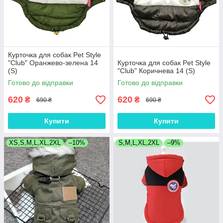
Курточка для собак Pet Style
"Club" Оранжево-зелена 14
Курточка для собак Pet Style
(S)
"Club" Коричнева 14 (S)
Готово до відправки
Готово до відправки
620
620
₴
₴
690 ₴
690 ₴
Купити
Купити
XS,S,M,L,XL,2XL
–10%
S,M,L,XL,2XL
–9%