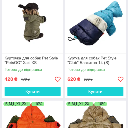
Курточка для собак Pet Style
Куртка для собак Pet Style
"PetsOO" Хакі XS
"Club" Блакитна 14 (S)
Готово до відправки
Готово до відправки
420
620
₴
₴
470 ₴
690 ₴
Купити
Купити
S,M,L,XL,2XL
–10%
S,M,L,XL,2XL
–10%