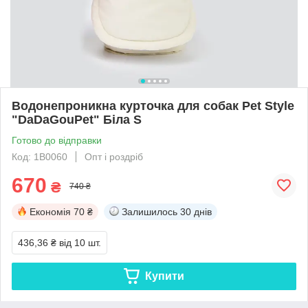
Водонепроникна курточка для собак Pet Style
"DaDaGouPet" Біла S
Готово до відправки
Код: 1B0060
Опт і роздріб
670
₴
740 ₴
Економія
70 ₴
Залишилось
30 днів
436,36 ₴
від 10 шт.
Купити