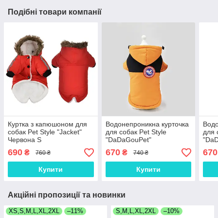
Подібні товари компанії
Куртка з капюшоном для
Водонепроникна курточка
Водо
собак Pet Style "Jacket"
для собак Pet Style
для 
Червона S
"DaDaGouPet"
"DaD
Помаранчева S
690
670
670
₴
₴
760 ₴
740 ₴
Купити
Купити
Акційні пропозиції та новинки
XS,S,M,L,XL,2XL
–11%
S,M,L,XL,2XL
–10%