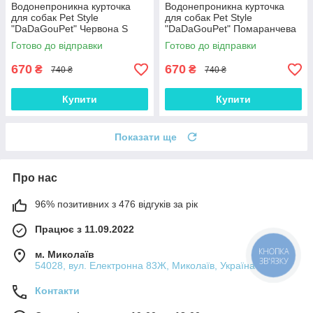
Водонепроникна курточка
Водонепроникна курточка
для собак Pet Style
для собак Pet Style
"DaDaGouPet" Червона S
"DaDaGouPet" Помаранчева
S
Готово до відправки
Готово до відправки
670
670
₴
₴
740 ₴
740 ₴
Купити
Купити
Показати ще
Про нас
96% позитивних з 476 відгуків за рік
Працює з 11.09.2022
КНОПКА
м. Миколаїв
ЗВ'ЯЗКУ
54028, вул. Електронна 83Ж, Миколаїв, Україна
Контакти