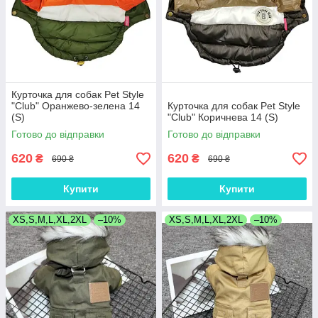
Курточка для собак Pet Style
"Club" Оранжево-зелена 14
Курточка для собак Pet Style
(S)
"Club" Коричнева 14 (S)
Готово до відправки
Готово до відправки
620
620
₴
₴
690 ₴
690 ₴
Купити
Купити
XS,S,M,L,XL,2XL
–10%
XS,S,M,L,XL,2XL
–10%