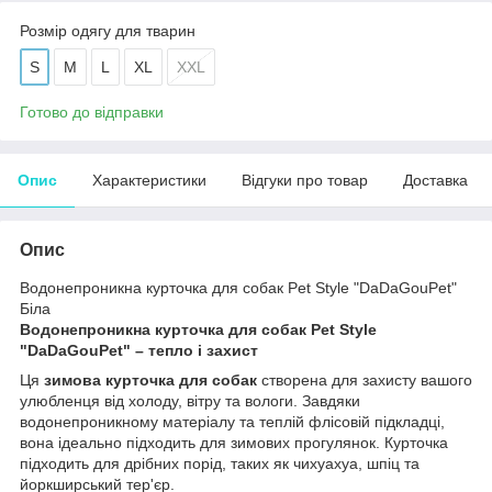
Розмір одягу для тварин
S
M
L
XL
XXL
Готово до відправки
Опис
Характеристики
Відгуки про товар
Доставка
Опис
Водонепроникна курточка для собак Pet Style "DaDaGouPet"
Біла
Водонепроникна курточка для собак Pet Style
"DaDaGouPet" – тепло і захист
Ця
зимова курточка для собак
створена для захисту вашого
улюбленця від холоду, вітру та вологи. Завдяки
водонепроникному матеріалу та теплій флісовій підкладці,
вона ідеально підходить для зимових прогулянок. Курточка
підходить для дрібних порід, таких як чихуахуа, шпіц та
йоркширський тер'єр.