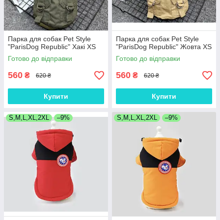
Парка для собак Pet Style
Парка для собак Pet Style
"ParisDog Republic" Хакі XS
"ParisDog Republic" Жовта XS
Готово до відправки
Готово до відправки
560
560
₴
₴
620 ₴
620 ₴
Купити
Купити
S,M,L,XL,2XL
–9%
S,M,L,XL,2XL
–9%