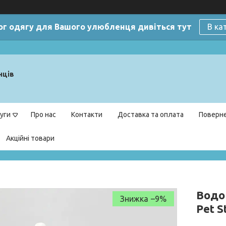
ог одягу для Вашого улюбленця дивіться тут
В ка
нців
уги
Про нас
Контакти
Доставка та оплата
Поверне
Акційні товари
Водо
–9%
Pet 