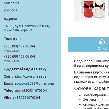
ZooStyle
54028, вул. Електронна 83Ж,
Миколаїв, Україна
+380 (93) 107-03-04
Опис
Менеджер
+380 (99) 107-03-04
Водонепроникна курто
Менеджер
Водонепроникна кур
Ця
зимова курточка
https://zoostyle.in.ua
водонепроникному мат
підходить для дрібних
zoostyle2022@gmail.com
Основні харак
+380931070304
Водонепроникний
+380991070304
Флісова підкла
Капюшон для зах
Застібка-блиска