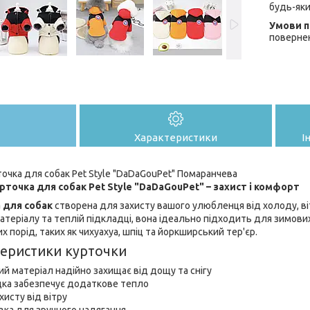
будь-яки
поверне
Характеристики
І
чка для собак Pet Style "DaDaGouPet" Помаранчева
точка для собак Pet Style "DaDaGouPet" – захист і комфорт
 для собак
створена для захисту вашого улюбленця від холоду, ві
еріалу та теплій підкладці, вона ідеально підходить для зимових
 порід, таких як чихуахуа, шпіц та йоркширський тер'єр.
теристики курточки
 матеріал надійно захищає від дощу та снігу
дка забезпечує додаткове тепло
исту від вітру
вка для зручного надягання