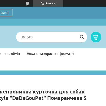
Кошик
талог
ння та обмін
Новини та корисна інформація
непроникна курточка для собак
Style "DaDaGouPet" Помаранчева S