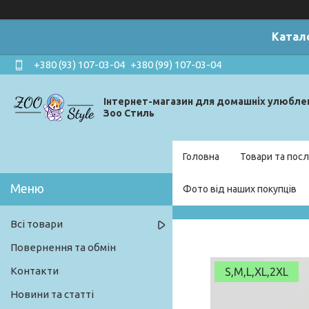
Катал
+380 (93) 107-03-04
+380 (99) 107-03-04
Інтернет-магазин для домашніх улюбле
Зоо Стиль
Головна
Товари та посл
Фото від наших покупців
Всі товари
Повернення та обмін
Контакти
S,M,L,XL,2XL
Новини та статті