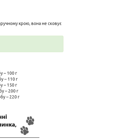
ручному крою, вона не сковує
у – 100 г
у – 110 г
у – 150 г
у – 200 г
бу – 220 г