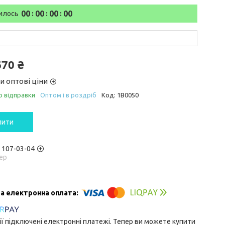
0
0
0
0
0
0
0
0
илось
670 ₴
и оптові ціни
о відправки
Оптом і в роздріб
Код:
1B0050
пити
) 107-03-04
ер
ії підключені електронні платежі. Тепер ви можете купити