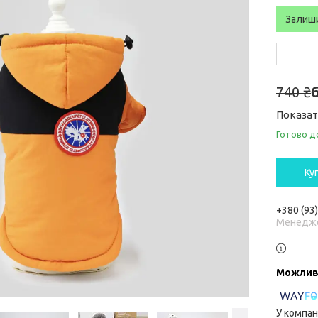
Залиш
740 ₴
Показат
Готово д
Ку
+380 (93
Менедж
У компан