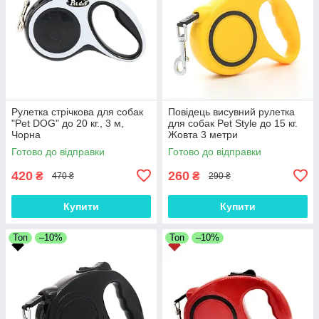
Рулетка стрічкова для собак
Повідець висувний рулетка
"Pet DOG" до 20 кг., 3 м,
для собак Pet Style до 15 кг.
Чорна
Жовта 3 метри
Готово до відправки
Готово до відправки
420
260
₴
₴
470 ₴
290 ₴
Купити
Купити
Топ
–10%
Топ
–10%