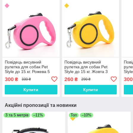
Повідець висувний
Повідець висувний
Пові
рулетка для собак Pet
рулетка для собак Pet
руле
Style до 15 кг. Рожева 5
Style до 15 кг. Жовта 3
Styl
метрів
метри
метр
300
260
300
₴
₴
330 ₴
290 ₴
Купити
Купити
Акційні пропозиції та новинки
3 та 5 метрів
–11%
Топ
–10%