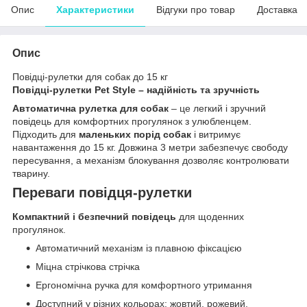
Опис
Характеристики
Відгуки про товар
Доставка
Опис
Повідці-рулетки для собак до 15 кг
Повідці-рулетки Pet Style – надійність та зручність
Автоматична рулетка для собак
– це легкий і зручний
повідець для комфортних прогулянок з улюбленцем.
Підходить для
маленьких порід собак
і витримує
навантаження до 15 кг. Довжина 3 метри забезпечує свободу
пересування, а механізм блокування дозволяє контролювати
тварину.
Переваги повідця-рулетки
Компактний і безпечний повідець
для щоденних
прогулянок.
Автоматичний механізм із плавною фіксацією
Міцна стрічкова стрічка
Ергономічна ручка для комфортного утримання
Доступний у різних кольорах: жовтий, рожевий,