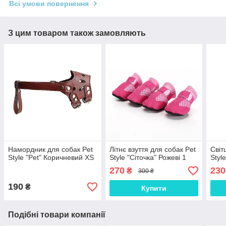
Всі умови повернення
З цим товаром також замовляють
Намордник для собак Pet
Літнє взуття для собак Pet
Світ
Style "Pet" Коричневий XS
Style "Сіточка" Рожеві 1
Styl
270
230
₴
300 ₴
190
₴
Купити
Подібні товари компанії