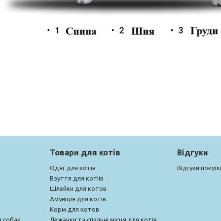
Товари для котів
Відгуки
Одяг для котів
Відгуки покупц
Взуття для котіів
Шлейки для котов
Амуніція для котів
Корм для котов
я собак
Лежанки та спальні місця для котів