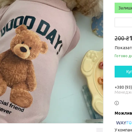
Залиш
200 ₴
Показат
Готово д
Ку
+380 (93
Менедж
У компан