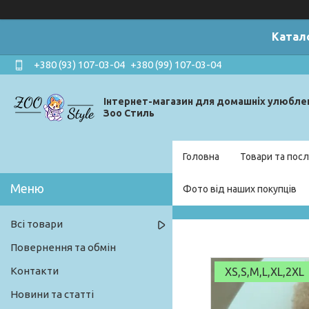
Катал
+380 (93) 107-03-04
+380 (99) 107-03-04
Інтернет-магазин для домашніх улюбле
Зоо Стиль
Головна
Товари та посл
Фото від наших покупців
Всі товари
Повернення та обмін
Контакти
XS,S,M,L,XL,2XL
Новини та статті