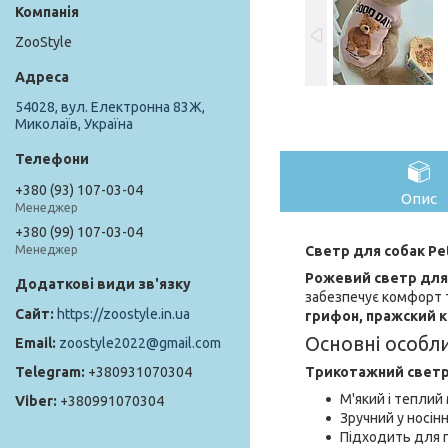
ZooStyle
54028, вул. Електронна 83Ж,
Миколаїв, Україна
+380 (93) 107-03-04
Опис
Менеджер
+380 (99) 107-03-04
Светр для собак Pe
Менеджер
Рожевий светр для
забезпечує комфорт т
https://zoostyle.in.ua
грифон, пражский 
Основні особли
zoostyle2022@gmail.com
Трикотажний свет
+380931070304
М'який і теплий
+380991070304
Зручний у носінн
Підходить для 