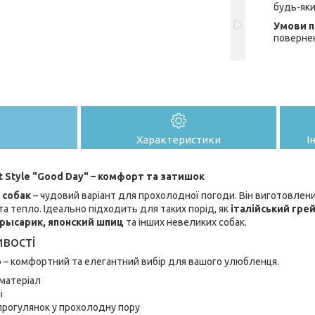
будь-яки
поверне
Характеристики
І
t Style "Good Day" – комфорт та затишок
 собак
– чудовий варіант для прохолодної погоди. Він виготовлени
а тепло. Ідеально підходить для таких порід, як
італійський гре
крысарик, японский шпиц
та інших невеликих собак.
вості
р
– комфортний та елегантний вибір для вашого улюбленця.
 матеріал
і
прогулянок у прохолодну пору