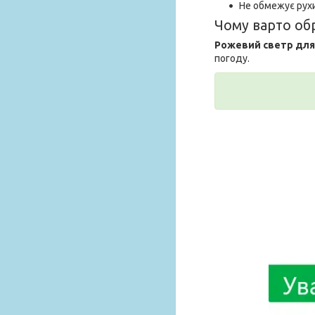
Не обмежує рух
Чому варто об
Рожевий светр для
погоду.