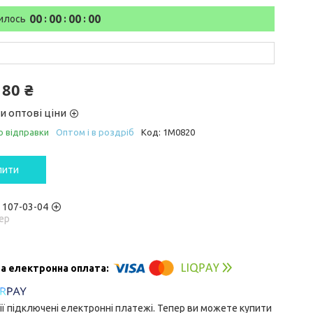
0
0
0
0
0
0
0
0
илось
180 ₴
и оптові ціни
о відправки
Оптом і в роздріб
Код:
1M0820
пити
) 107-03-04
ер
ії підключені електронні платежі. Тепер ви можете купити