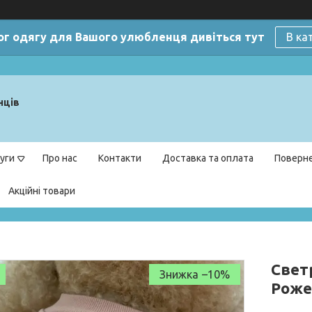
ог одягу для Вашого улюбленця дивіться тут
В ка
нців
уги
Про нас
Контакти
Доставка та оплата
Поверне
Акційні товари
Светр
–10%
Роже