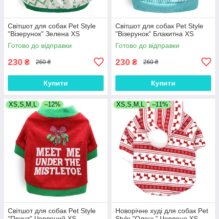
Світшот для собак Pet Style
Світшот для собак Pet Style
"Візерунок" Зелена XS
"Візерунок" Блакитна XS
Готово до відправки
Готово до відправки
230
230
₴
₴
260 ₴
260 ₴
Купити
Купити
XS,S,M,L
–12%
XS,S,M,L
–11%
Світшот для собак Pet Style
Новорічне худі для собак Pet
"Принт" Червоний XS
Style "Олень" Червоне XS