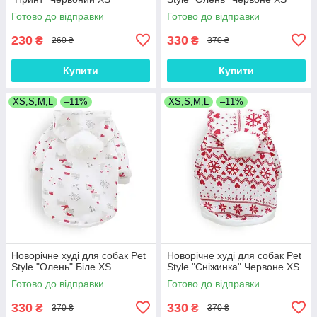
Готово до відправки
Готово до відправки
230
330
₴
₴
260 ₴
370 ₴
Купити
Купити
XS,S,M,L
–11%
XS,S,M,L
–11%
Новорічне худі для собак Pet
Новорічне худі для собак Pet
Style "Олень" Біле XS
Style "Сніжинка" Червоне XS
Готово до відправки
Готово до відправки
330
330
₴
₴
370 ₴
370 ₴