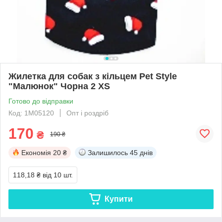
Жилетка для собак з кільцем Pet Style
"Малюнок" Чорна 2 XS
Готово до відправки
Код: 1M05120
Опт і роздріб
170
₴
190 ₴
Економія
20 ₴
Залишилось
45 днів
118,18 ₴
від 10 шт.
Купити