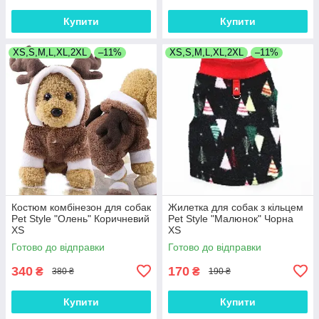
Купити
Купити
XS,S,M,L,XL,2XL
–11%
XS,S,M,L,XL,2XL
–11%
Костюм комбінезон для собак
Жилетка для собак з кільцем
Pet Style "Олень" Коричневий
Pet Style "Малюнок" Чорна
XS
XS
Готово до відправки
Готово до відправки
340
170
₴
₴
380 ₴
190 ₴
Купити
Купити