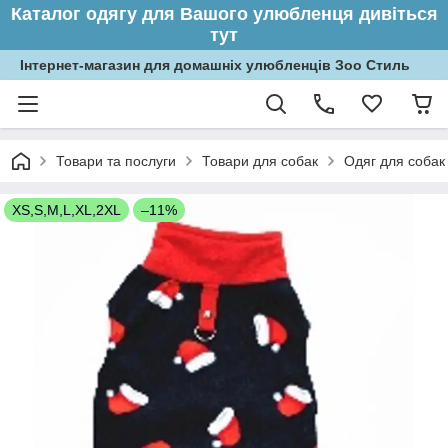
Каталог одягу для Вашого улюбленця дивіться
тут
Інтернет-магазин для домашніх улюбленців Зоо Стиль
Товари та послуги
Товари для собак
Одяг для собак
XS,S,M,L,XL,2XL
–11%