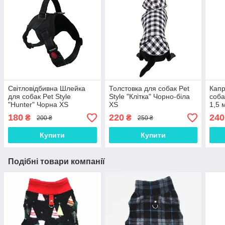
Світловідбивна Шлейка
Толстовка для собак Pet
Капр
для собак Pet Style
Style "Клітка" Чорно-біла
соба
"Hunter" Чорна XS
XS
1,5 
180
220
240
₴
₴
200 ₴
250 ₴
Купити
Купити
Подібні товари компанії