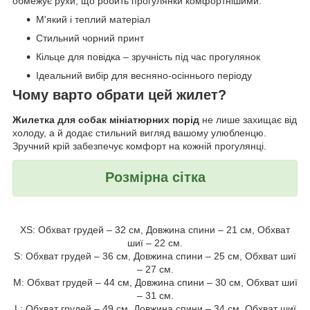
обмежує рухи, що робить прогулянки комфортнішими.
М'який і теплий матеріал
Стильний чорний принт
Кільце для повідка – зручність під час прогулянок
Ідеальний вибір для весняно-осіннього періоду
Чому варто обрати цей жилет?
Жилетка для собак мініатюрних порід
не лише захищає від
холоду, а й додає стильний вигляд вашому улюбленцю.
Зручний крій забезпечує комфорт на кожній прогулянці.
Розмірна сітка
XS: Обхват грудей – 32 см, Довжина спини – 21 см, Обхват
шиї – 22 см.
S: Обхват грудей – 36 см, Довжина спини – 25 см, Обхват шиї
– 27 см.
M: Обхват грудей – 44 см, Довжина спини – 30 см, Обхват шиї
– 31 см.
L: Обхват грудей – 49 см, Довжина спини – 34 см, Обхват шиї