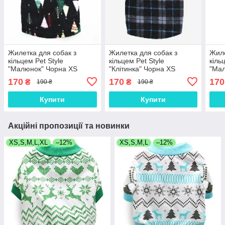
Жилетка для собак з
Жилетка для собак з
Жиле
кільцем Pet Style
кільцем Pet Style
кіль
"Малюнок" Чорна XS
"Клітинка" Чорна XS
"Мал
170
170
170
₴
₴
190 ₴
190 ₴
Купити
Купити
Акційні пропозиції та новинки
XS,S,M,L,XL
–12%
XS,S,M,L
–12%