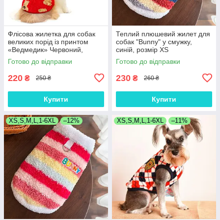
Флісова жилетка для собак
Теплий плюшевий жилет для
великих порід із принтом
собак "Bunny" у смужку,
«Ведмедик» Червоний,
синій, розмір XS
розмір XS
Готово до відправки
Готово до відправки
220
230
₴
₴
250 ₴
260 ₴
Купити
Купити
XS,S,M,L,1-6XL
–12%
XS,S,M,L,1-6XL
–11%