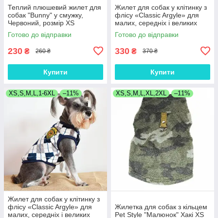
Теплий плюшевий жилет для
Жилет для собак у клітинку з
собак "Bunny" у смужку,
флісу «Classic Argyle» для
Червоний, розмір XS
малих, середніх і великих
порід Червоний XS
Готово до відправки
Готово до відправки
230
330
₴
₴
260 ₴
370 ₴
Купити
Купити
XS,S,M,L,1-6XL
–11%
XS,S,M,L,XL,2XL
–11%
Жилет для собак у клітинку з
флісу «Classic Argyle» для
Жилетка для собак з кільцем
малих, середніх і великих
Pet Style "Малюнок" Хакі XS