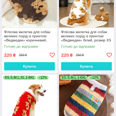
Флісова жилетка для собак
Флісова жилетка для собак
великих порід із принтом
великих порід із принтом
«Ведмедик» коричневий,
«Ведмедик» білий, розмір XS
розмір XS
Готово до відправки
Готово до відправки
220
220
₴
₴
250 ₴
250 ₴
Купити
Купити
XS,S,M,L,XL,1-8XL
–12%
XS,S,M,L,1-6XL
–12%