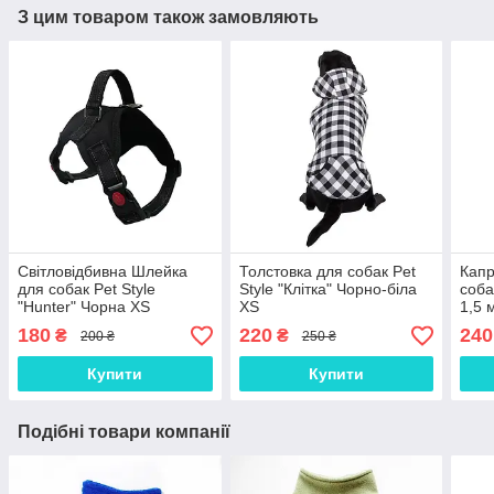
З цим товаром також замовляють
Світловідбивна Шлейка
Толстовка для собак Pet
Капр
для собак Pet Style
Style "Клітка" Чорно-біла
соба
"Hunter" Чорна XS
XS
1,5 
180
220
240
₴
₴
200 ₴
250 ₴
Купити
Купити
Подібні товари компанії