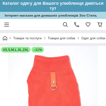
Каталог одягу для Вашого улюбленця дивіться
тут
Інтернет-магазин для домашніх улюбленців Зоо Стиль
Товари та послуги
Товари для собак
Одяг для собак
XS,S,M,L,XL,2XL
–11%