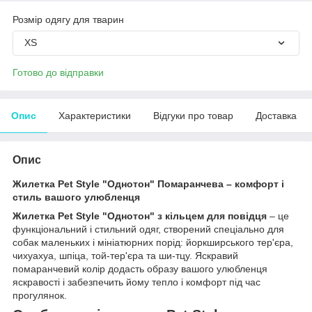
Розмір одягу для тварин
XS
Готово до відправки
Опис
Характеристики
Відгуки про товар
Доставка
Опис
Жилетка Pet Style "Однотон" Помаранчева – комфорт і
стиль вашого улюбленця
Жилетка Pet Style "Однотон" з кільцем для повідця
– це
функціональний і стильний одяг, створений спеціально для
собак маленьких і мініатюрних порід: йоркширського тер'єра,
чихуахуа, шпіца, той-тер'єра та ши-тцу. Яскравий
помаранчевий колір додасть образу вашого улюбленця
яскравості і забезпечить йому тепло і комфорт під час
прогулянок.