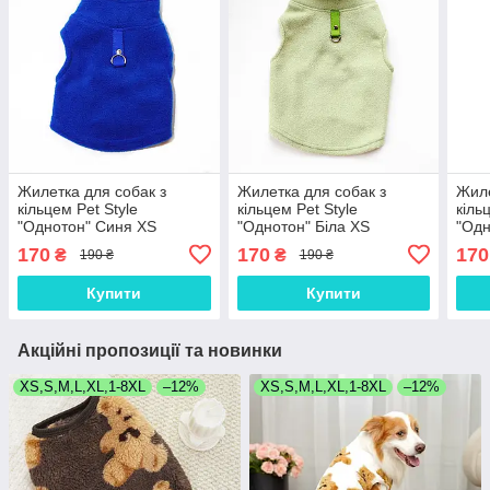
Жилетка для собак з
Жилетка для собак з
Жиле
кільцем Pet Style
кільцем Pet Style
кіль
"Однотон" Синя XS
"Однотон" Біла XS
"Одн
170
170
170
₴
₴
190 ₴
190 ₴
Купити
Купити
Акційні пропозиції та новинки
XS,S,M,L,XL,1-8XL
–12%
XS,S,M,L,XL,1-8XL
–12%