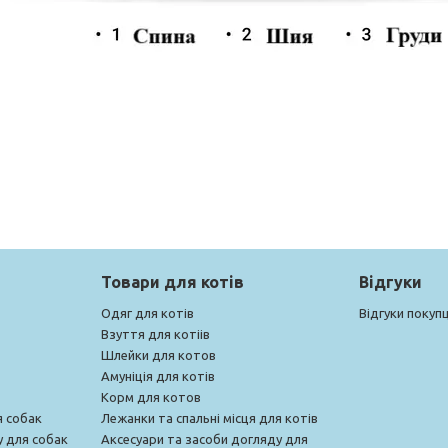
Товари для котів
Відгуки
Одяг для котів
Відгуки покупц
Взуття для котіів
Шлейки для котов
Амуніція для котів
Корм для котов
я собак
Лежанки та спальні місця для котів
у для собак
Аксесуари та засоби догляду для