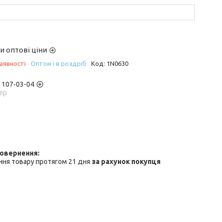
и оптові ціни
аявності
Оптом і в роздріб
Код:
1N0630
) 107-03-04
ер
ння товару протягом 21 дня
за рахунок покупця