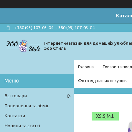
Катал
+380 (93) 107-03-04
+380 (99) 107-03-04
Інтернет-магазин для домашніх улюбле
Зоо Стиль
Головна
Товари та посл
Фото від наших покупців
Всі товари
Повернення та обмін
Контакти
XS,S,M,L
Новини та статті