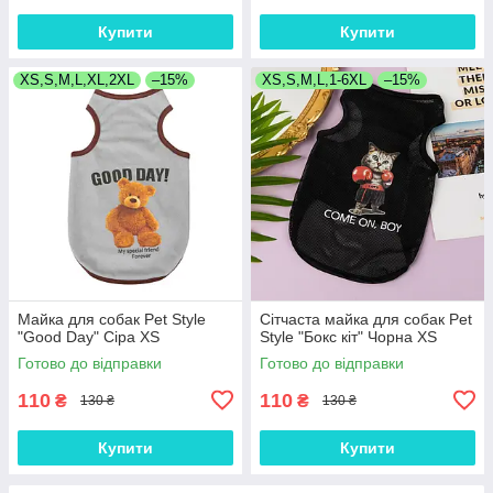
Купити
Купити
XS,S,M,L,XL,2XL
–15%
XS,S,M,L,1-6XL
–15%
Майка для собак Pet Style
Сітчаста майка для собак Pet
"Good Day" Сіра XS
Style "Бокс кіт" Чорна XS
Готово до відправки
Готово до відправки
110
110
₴
₴
130 ₴
130 ₴
Купити
Купити