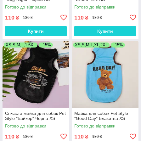
Готово до відправки
Готово до відправки
110
110
₴
₴
130 ₴
130 ₴
Купити
Купити
XS,S,M,L,1-6XL
–15%
XS,S,M,L,XL,2XL
–15%
Сітчаста майка для собак Pet
Майка для собак Pet Style
Style "Байкер" Чорна XS
"Good Day" Блакитна XS
Готово до відправки
Готово до відправки
110
110
₴
₴
130 ₴
130 ₴