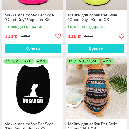
Майка для собак Pet Style
Майка для собак Pet Style
"Good Day" Червона XS
"Good Day" Жовта XS
Готово до відправки
Готово до відправки
110
110
₴
₴
130 ₴
130 ₴
Купити
Купити
XS,S,M,L,1-5XL
–15%
XS,S,M,L,XL,2XL
–15%
Майка для собак Pet Style
Майка для собак Pet Style
"Dog Angel" Чорна XS
"Етнос" №1 XS