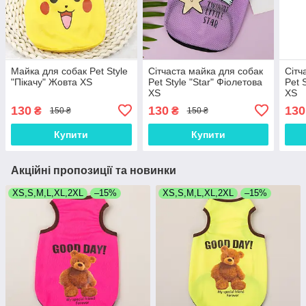
Майка для собак Pet Style
Сітчаста майка для собак
Сітч
"Пікачу" Жовта XS
Pet Style "Star" Фіолетова
Pet 
XS
XS
130
130
130
₴
₴
150 ₴
150 ₴
Купити
Купити
Акційні пропозиції та новинки
XS,S,M,L,XL,2XL
–15%
XS,S,M,L,XL,2XL
–15%