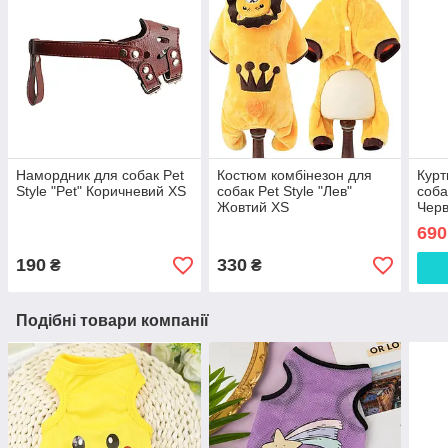
Намордник для собак Pet
Костюм комбінезон для
Курт
Style "Pet" Коричневий XS
собак Pet Style "Лев"
соба
Жовтий XS
Черв
690
190
330
₴
₴
Подібні товари компанії