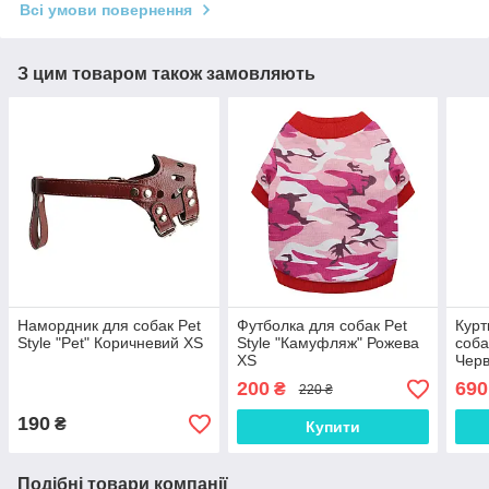
Всі умови повернення
З цим товаром також замовляють
Намордник для собак Pet
Футболка для собак Pet
Курт
Style "Pet" Коричневий XS
Style "Камуфляж" Рожева
соба
XS
Черв
200
690
₴
220 ₴
190
₴
Купити
Подібні товари компанії