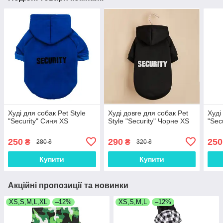
Худі для собак Pet Style
Худі довге для собак Pet
Худі
"Security" Синя XS
Style "Security" Чорне XS
"Sec
250
290
250
₴
₴
280 ₴
320 ₴
Купити
Купити
Акційні пропозиції та новинки
XS,S,M,L,XL
–12%
XS,S,M,L
–12%