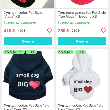
Худі для собак Pet Style
Толстовка для собак Pet Style
"Лапа" XS
"Top Model" Червона XS
Готово до відправки
Готово до відправки
410
250
₴
₴
460 ₴
280 ₴
Купити
Купити
XS,S,M,L,XL
–11%
XS,S,M,L
–11%
Худі для собак Pet Style "Big
Худі для собак Pet Style "Big
Love" Синє XS
Love" Біла XS