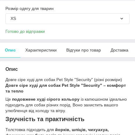
Розмір одягу для тварин
XS
Готово до відправки
Опис
Характеристики
Відгуки про товар
Доставка
Опис
Довге сіре худі для собак Pet Style "Security" (різні розміри)
Довге сіре худі для собак Pet Style "Security" – комфорт
та тепло
Це
подовжене худі сірого кольору
із капюшоном ідеально
підходить для собак різних порід. Воно захистить вашого
улюбленця від холоду та вітру.
Зручність та практичність
Толстовка підходить для
йорків, шпіців, чихуахуа,