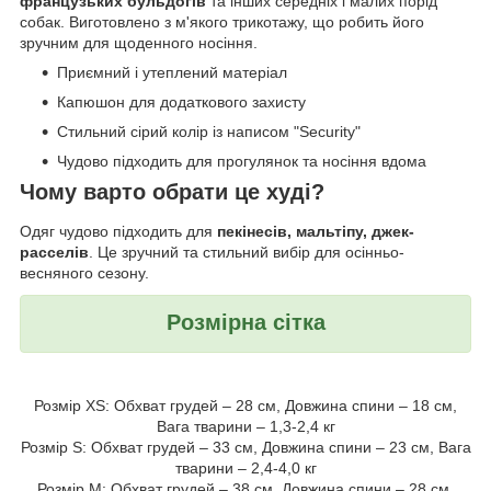
французьких бульдогів
та інших середніх і малих порід
собак. Виготовлено з м'якого трикотажу, що робить його
зручним для щоденного носіння.
Приємний і утеплений матеріал
Капюшон для додаткового захисту
Стильний сірий колір із написом "Security"
Чудово підходить для прогулянок та носіння вдома
Чому варто обрати це худі?
Одяг чудово підходить для
пекінесів, мальтіпу, джек-
расселів
. Це зручний та стильний вибір для осінньо-
весняного сезону.
Розмірна сітка
Розмір XS: Обхват грудей – 28 см, Довжина спини – 18 см,
Вага тварини – 1,3-2,4 кг
Розмір S: Обхват грудей – 33 см, Довжина спини – 23 см, Вага
тварини – 2,4-4,0 кг
Розмір M: Обхват грудей – 38 см, Довжина спини – 28 см,