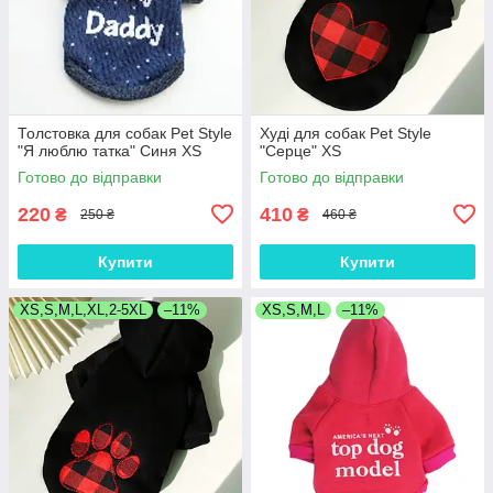
Толстовка для собак Pet Style
Худі для собак Pet Style
"Я люблю татка" Синя XS
"Серце" XS
Готово до відправки
Готово до відправки
220
410
₴
₴
250 ₴
460 ₴
Купити
Купити
XS,S,M,L,XL,2-5XL
–11%
XS,S,M,L
–11%