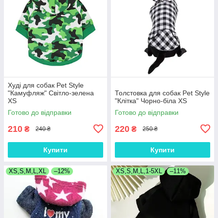
Худі для собак Pet Style
"Камуфляж" Світло-зелена
Толстовка для собак Pet Style
XS
"Клітка" Чорно-біла XS
Готово до відправки
Готово до відправки
210
220
₴
₴
240 ₴
250 ₴
Купити
Купити
XS,S,M,L,XL
–12%
XS,S,M,L,1-5XL
–11%