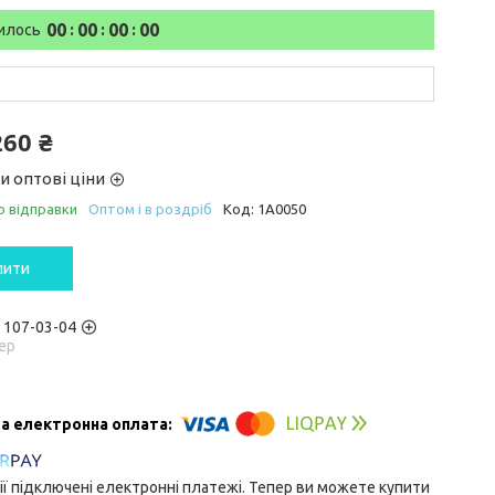
0
0
0
0
0
0
0
0
илось
260 ₴
и оптові ціни
о відправки
Оптом і в роздріб
Код:
1A0050
пити
) 107-03-04
ер
ії підключені електронні платежі. Тепер ви можете купити