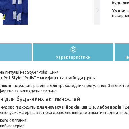
будь-яки
поверне
Характеристики
І
а липучці Pet Style "Polis" Синя
 Pet Style "Polis" – комфорт та свобода рухів
учкою
– ідеальне рішення для прохолодних прогулянок. Завдяки з
фортно та виглядати стильно.
н для будь-яких активностей
чудово підходить для
чихуахуа, йорків, шпіців, лабрадорів і 
зпечує комфорт, а застібка дозволяє швидко знімати і надягати од
кого одягання
кий матеріал