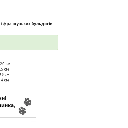
ів і французьких бульдогів
.
 20 см
25 см
29 см
34 см