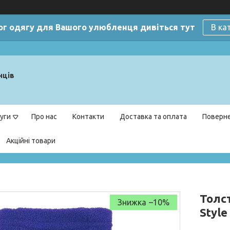
ог одягу для Вашого улюбленця дивіться тут
В ка
нців
уги
Про нас
Контакти
Доставка та оплата
Поверне
Акційні товари
Толст
–10%
Style