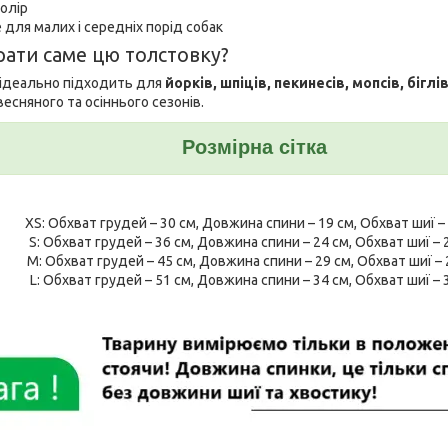
колір
для малих і середніх порід собак
рати саме цю толстовку?
ідеально підходить для
йорків, шпіців, пекинесів, мопсів, бігл
есняного та осіннього сезонів.
Розмірна сітка
XS: Обхват грудей – 30 см, Довжина спини – 19 см, Обхват шиї –
S: Обхват грудей – 36 см, Довжина спини – 24 см, Обхват шиї – 
M: Обхват грудей – 45 см, Довжина спини – 29 см, Обхват шиї – 
L: Обхват грудей – 51 см, Довжина спини – 34 см, Обхват шиї – 