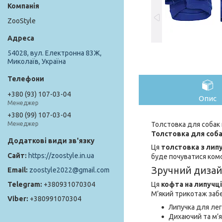
ZooStyle
54028, вул. Електронна 83Ж,
Миколаїв, Україна
+380 (93) 107-03-04
Опис
Менеджер
+380 (99) 107-03-04
Толстовка для собак н
Менеджер
Толстовка для собак
Ця
толстовка з лип
https://zoostyle.in.ua
буде почуватися ком
Зручний дизай
zoostyle2022@gmail.com
Ця
кофта на липучці
+380931070304
М’який трикотаж забе
+380991070304
Липучка для лег
Дихаючий та м’я