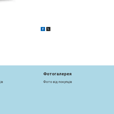
Фотогалерея
ів
Фото від покупців