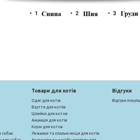
Товари для котів
Відгуки
Одяг для котів
Відгуки покупц
Взуття для котіів
Шлейки для котов
Амуніція для котів
Корм для котов
я собак
Лежанки та спальні місця для котів
у для собак
Аксесуари та засоби догляду для