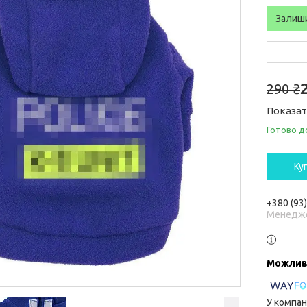
Залиш
290 ₴
Показат
Готово д
Ку
+380 (93
Менедж
У компан