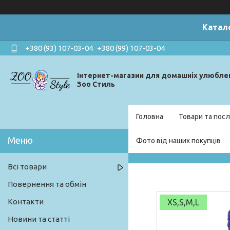
Катал
+380 (93) 107-03-04
+380 (99) 107-03-04
Інтернет-магазин для домашніх улюбле
Зоо Стиль
Головна
Товари та посл
Фото від наших покупців
Всі товари
Повернення та обмін
Контакти
XS,S,M,L
Новини та статті