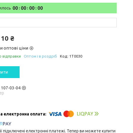
0
0
0
0
0
0
0
0
илось
110 ₴
и оптові ціни
о відправки
Оптом і в роздріб
Код:
1T0030
пити
) 107-03-04
ер
ії підключені електронні платежі. Тепер ви можете купити