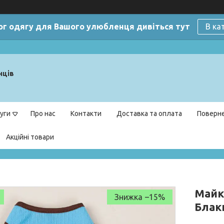
ог одягу для Вашого улюбленця дивіться тут
В ка
нців
уги
Про нас
Контакти
Доставка та оплата
Поверне
Акційні товари
Майка
–15%
Блак