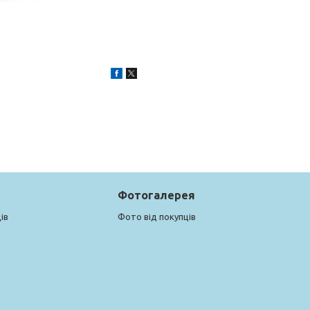
Фотогалерея
ів
Фото від покупців