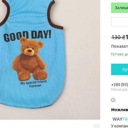
Залиш
130 ₴
Показат
Готово д
Ку
+380 (93
Менедж
У компан