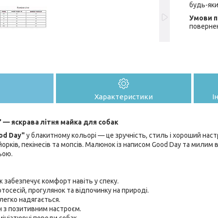
будь-яки
поверне
Характеристики
І
" — яскрава літня майка для собак
od Day"
у блакитному кольорі — це зручність, стиль і хороший наст
, йорків, пекінесів та мопсів. Малюнок із написом Good Day та мил
ьою.
 забезпечує комфорт навіть у спеку.
тосесій, прогулянок та відпочинку на природі.
 легко надягається.
н з позитивним настроєм.
мініатюрні породи собак.