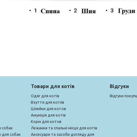
Товари для котів
Відгуки
Одяг для котів
Відгуки покупц
Взуття для котіів
Шлейки для котов
Амуніція для котів
Корм для котов
я собак
Лежанки та спальні місця для котів
у для собак
Аксесуари та засоби догляду для