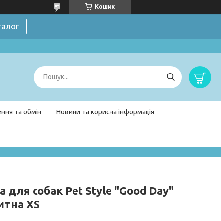
Кошик
талог
ння та обмін
Новини та корисна інформація
 для собак Pet Style "Good Day"
итна XS