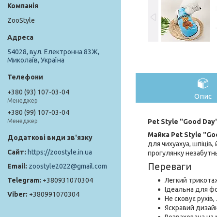
ZooStyle
54028, вул. Електронна 83Ж,
Миколаїв, Україна
+380 (93) 107-03-04
Опис
Менеджер
+380 (99) 107-03-04
Pet Style "Good Day
Менеджер
Майка Pet Style "Go
для чихуахуа, шпіців
https://zoostyle.in.ua
прогулянку незабутн
Переваги
zoostyle2022@gmail.com
Легкий трикотаж
+380931070304
Ідеальна для фо
+380991070304
Не сковує рухів,
Яскравий дизай
Розрахована на 