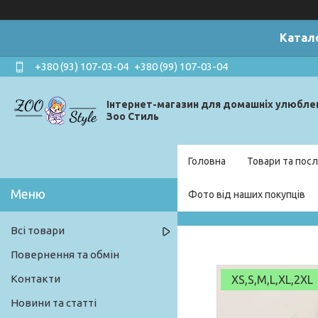
Катал
+380 (93) 107-03-04
+380 (99) 107-03-04
Інтернет-магазин для домашніх улюбле
Зоо Стиль
Головна
Товари та посл
Фото від наших покупців
Всі товари
Повернення та обмін
Контакти
XS,S,M,L,XL,2XL
Новини та статті