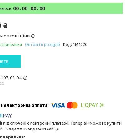
0
0
0
0
0
0
0
0
илось
0 ₴
и оптові ціни
о відправки
Оптом і в роздріб
Код:
1M1220
пити
) 107-03-04
ер
ії підключені електронні платежі. Тепер ви можете купити
й товар не покидаючи сайту.