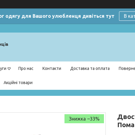
ог одягу для Вашого улюбленця дивіться тут
В ка
нців
уги
Про нас
Контакти
Доставка та оплата
Поверне
Акційні товари
Двос
–33%
Пома