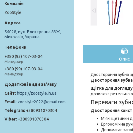
ZooStyle
54028, вул. Електронна 83Ж,
Миколаїв, Україна
+380 (93) 107-03-04
Опис
Менеджер
+380 (99) 107-03-04
Двостороння зубна щ
Менеджер
Двостороння зубна 
Щітка для догляду 
https://zoostyle.in.ua
дозволяє ретельно оч
Переваги зубно
zoostyle2022@gmail.com
Двостороння конст
+380931070304
М'які щетинки 
+380991070304
Ергономічна руч
Допомагає запо