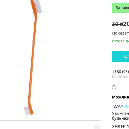
Залиш
2
30 ₴
Показат
Готово д
Ку
+380 (93
Менедж
У компан
будь-яки