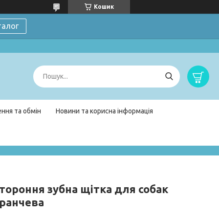
Кошик
талог
ння та обмін
Новини та корисна інформація
тороння зубна щітка для собак
ранчева