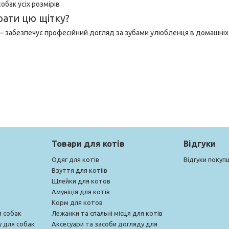
обак усіх розмірів
рати цю щітку?
– забезпечує професійний догляд за зубами улюбленця в домашніх
Товари для котів
Відгуки
Одяг для котів
Відгуки покупц
Взуття для котіів
Шлейки для котов
Амуніція для котів
Корм для котов
я собак
Лежанки та спальні місця для котів
у для собак
Аксесуари та засоби догляду для