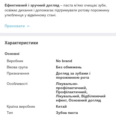
Ефективний і зручний догляд
– паста м'яко очищає зуби,
освіжає дихання і допомагає підтримувати ротову порожнину
улюбленця у відмінному стані.
Приховати
Характеристики
Основні
Виробник
No brand
Вікова група
Без обмежень
Призначення
Догляд за зубами і
порожниною рота
Особливості
Лікувально-
профілактичний,
Профілактичний,
Лікувальний, Відбілюючий
ефект, Основний догляд
Країна виробник
Китай
Тип
Зубна паста