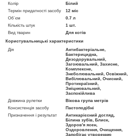
Колір
Білий
Термін придатності засобу
12 міс
Об`єм
0.7 л
Кількість штук
1 шт.
Вид тварин
Для котів
Користувальницькі характеристики
Дія
Антибактеріальне,
Бактерицидна,
Дезодорувальний,
Загоювальний, Захисне,
Комплексне,
Знеболювальний, Освіжний,
Вибілювальний, Очисний,
Протикраїзний,
Зміцнювальний,
Заспокійлива
Довжина рулетки
Вікова група метрів
Консистенція засобу
Пастоподібні
Призначення і результат
Антикарієсний догляд,
Білина зубів, Блиск,
Здоров'я ясен,
Оздоровлення, Очищення,
Запобігає утворенню