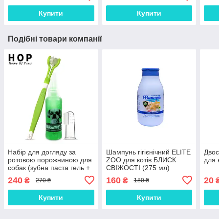
Купити
Купити
Подібні товари компанії
Набір для догляду за
Шампунь гігієнічний ELITE
Двос
ротовою порожниною для
ZOO для котів БЛИСК
для 
собак (зубна паста гель +
СВІЖОСТІ (275 мл)
щітка + щітка-напальчник)
240
160
20
₴
₴
270 ₴
180 ₴
Купити
Купити