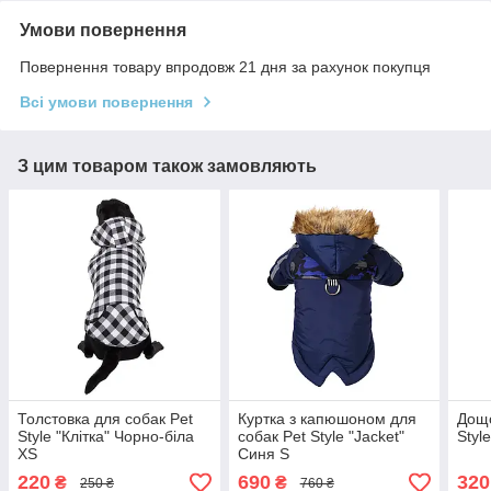
Умови повернення
Повернення товару впродовж 21 дня за рахунок покупця
Всі умови повернення
З цим товаром також замовляють
Толстовка для собак Pet
Куртка з капюшоном для
Дощо
Style "Клітка" Чорно-біла
собак Pet Style "Jacket"
Styl
XS
Синя S
220
690
320
₴
₴
250 ₴
760 ₴