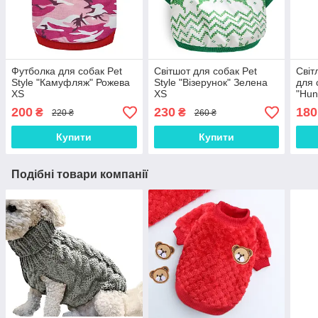
Футболка для собак Pet
Світшот для собак Pet
Світ
Style "Камуфляж" Рожева
Style "Візерунок" Зелена
для 
XS
XS
"Hun
200
230
180
₴
₴
220 ₴
260 ₴
Купити
Купити
Подібні товари компанії