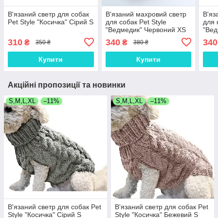
В'язаний светр для собак
В'язаний махровий светр
В'яз
Pet Style "Косичка" Сірий S
для собак Pet Style
для 
"Ведмедик" Червоний XS
"Вед
310
340
340
₴
₴
350 ₴
380 ₴
Купити
Купити
Акційні пропозиції та новинки
S,M,L,XL
–11%
S,M,L,XL
–11%
В'язаний светр для собак Pet
В'язаний светр для собак Pet
Style "Косичка" Сірий S
Style "Косичка" Бежевий S