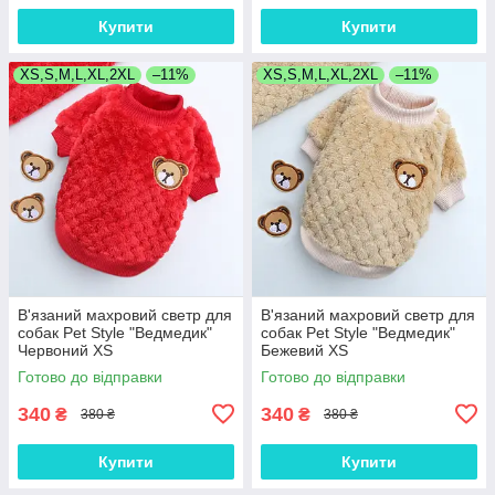
Купити
Купити
XS,S,M,L,XL,2XL
–11%
XS,S,M,L,XL,2XL
–11%
В'язаний махровий светр для
В'язаний махровий светр для
собак Pet Style "Ведмедик"
собак Pet Style "Ведмедик"
Червоний XS
Бежевий XS
Готово до відправки
Готово до відправки
340
340
₴
₴
380 ₴
380 ₴
Купити
Купити