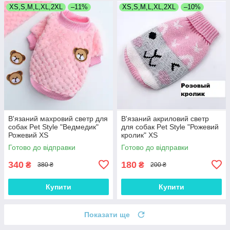
XS,S,M,L,XL,2XL
–11%
XS,S,M,L,XL,2XL
–10%
В'язаний махровий светр для
В'язаний акриловий светр
собак Pet Style "Ведмедик"
для собак Pet Style "Рожевий
Рожевий XS
кролик" XS
Готово до відправки
Готово до відправки
340
180
₴
₴
380 ₴
200 ₴
Купити
Купити
Показати ще