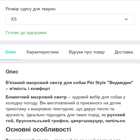
Розмір одягу для тварин
XS
Готово до відправки
Опис
Характеристики
Відгуки про товар
Доставка
Опис
В'язаний махровий светр для собак Pet Style "Ведмедик"
– м'якість і комфорт
Блакитний махровий светр
– чудовий вибір для собак у
холодну погоду. Він виготовлений із приємного на дотик
трикотажу з махровою текстурою, що дарує тепло та
зручність. Ідеально підходить для таких порід, як
русский
той, бруссельський грифон, цвергшнауцер, папільон
.
Основні особливості