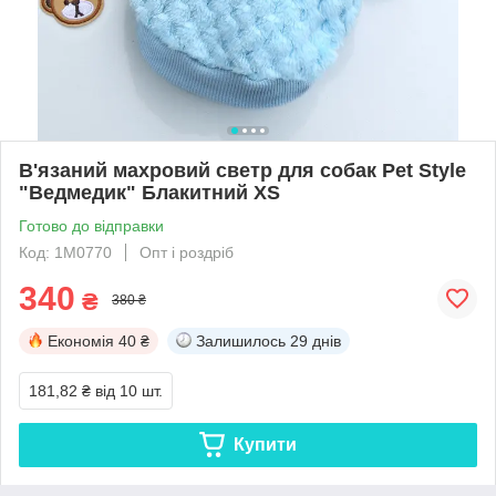
В'язаний махровий светр для собак Pet Style
"Ведмедик" Блакитний XS
Готово до відправки
Код: 1M0770
Опт і роздріб
340
₴
380 ₴
Економія
40 ₴
Залишилось
29 днів
181,82 ₴
від 10 шт.
Купити