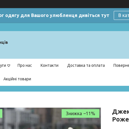
ог одягу для Вашого улюбленця дивіться тут
В ка
нців
уги
Про нас
Контакти
Доставка та оплата
Поверне
Акційні товари
Джемп
–11%
Роже