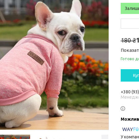
Залиш
180 ₴
Показат
Готово д
Ку
+380 (93
Менедж
У компан