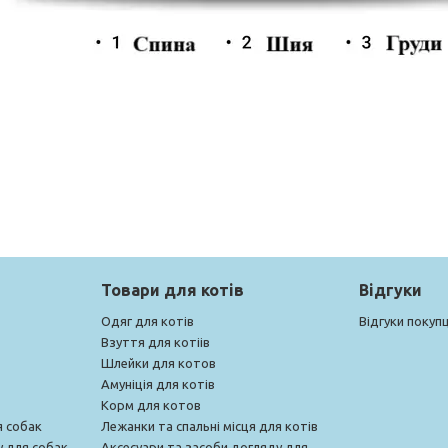
Товари для котів
Відгуки
Одяг для котів
Відгуки покупц
Взуття для котіів
Шлейки для котов
Амуніція для котів
Корм для котов
я собак
Лежанки та спальні місця для котів
у для собак
Аксесуари та засоби догляду для