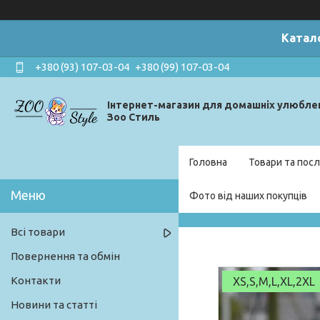
Катал
+380 (93) 107-03-04
+380 (99) 107-03-04
Інтернет-магазин для домашніх улюбле
Зоо Стиль
Головна
Товари та посл
Фото від наших покупців
Всі товари
Повернення та обмін
Контакти
XS,S,M,L,XL,2XL
Новини та статті