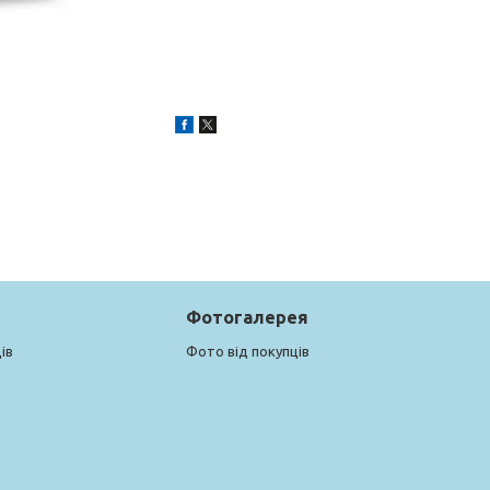
Фотогалерея
ів
Фото від покупців