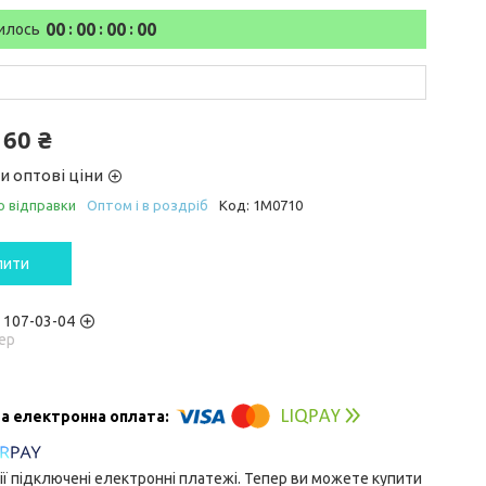
0
0
0
0
0
0
0
0
илось
160 ₴
и оптові ціни
о відправки
Оптом і в роздріб
Код:
1M0710
пити
) 107-03-04
ер
ії підключені електронні платежі. Тепер ви можете купити