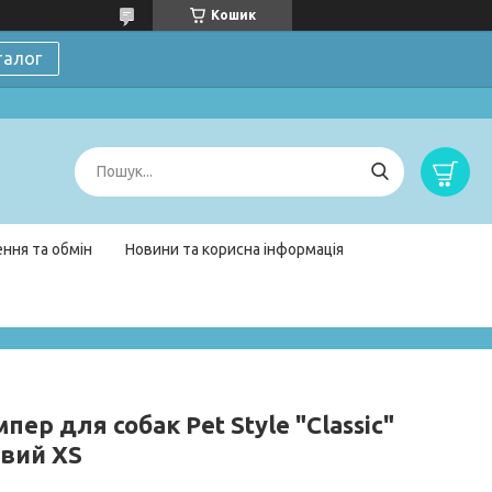
Кошик
талог
ння та обмін
Новини та корисна інформація
ер для собак Pet Style "Classic"
вий XS