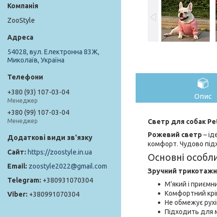
ZooStyle
54028, вул. Електронна 83Ж,
Миколаїв, Україна
+380 (93) 107-03-04
Опис
Менеджер
+380 (99) 107-03-04
Светр для собак Pet 
Менеджер
Рожевий светр
– ід
комфорт. Чудово підх
https://zoostyle.in.ua
Основні особли
zoostyle2022@gmail.com
Зручний трикотажн
+380931070304
М'який і приємн
Комфортний крі
+380991070304
Не обмежує рухі
Підходить для 